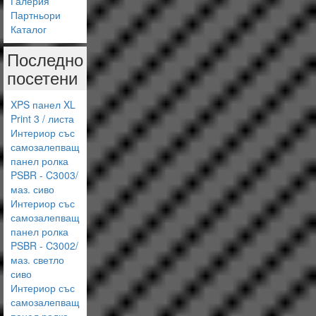
Галерия
Партньори
Каталог
Последно
посетени
XPS панел XL
Print 3 / листа
Интериор със
самозалепващ
панел ролка
PSBR - C3003/
маз. сиво
Интериор със
самозалепващ
панел ролка
PSBR - C3002/
маз. светло
сиво
Интериор със
самозалепващ