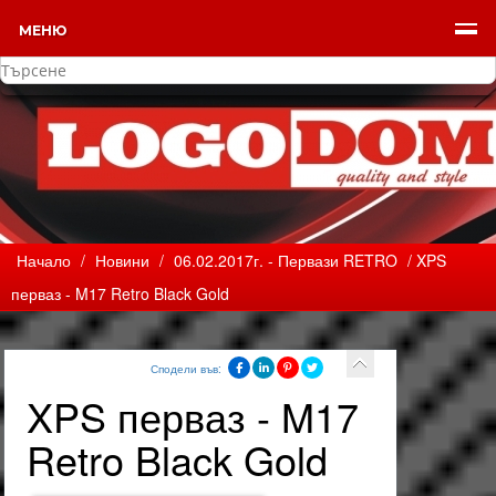
МЕНЮ
Начало
/
Новини
/
06.02.2017г. - Первази RETRO
/ XPS
перваз - M17 Retro Black Gold
Сподели във:
XPS перваз - M17
Retro Black Gold