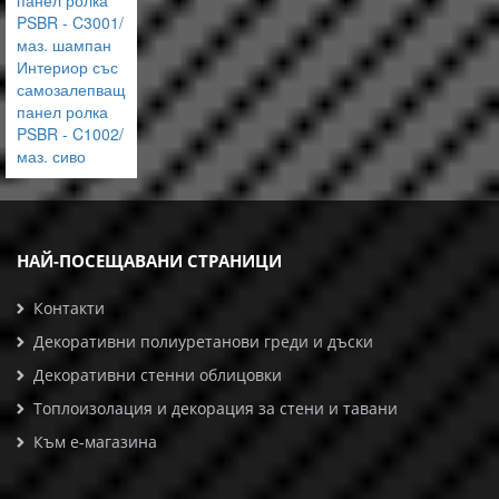
панел ролка
PSBR - C3001/
маз. шампан
Интериор със
самозалепващ
панел ролка
PSBR - C1002/
маз. сиво
НАЙ-ПОСЕЩАВАНИ СТРАНИЦИ
Контакти
Декоративни полиуретанови греди и дъски
Декоративни стенни облицовки
Топлоизолация и декорация за стени и тавани
Към е-магазина