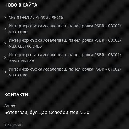
НОВО В САЙТА
XPS панел XL Print 3 / листа
Интериор със самозалепващ панел ролка PSBR - C3003/
маз. сиво
Интериор със самозалепващ панел ролка PSBR - C3002/
маз. светло сиво
Интериор със самозалепващ панел ролка PSBR - C3001/
маз. шампан
Интериор със самозалепващ панел ролка PSBR - C1002/
маз. сиво
КОНТАКТИ
Адрес
Ботевград, бул.Цар Освободител №30
Телефон