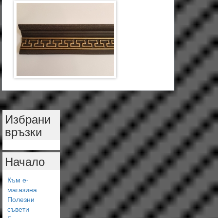
Избрани
връзки
Начало
Към е-
магазина
Полезни
съвети