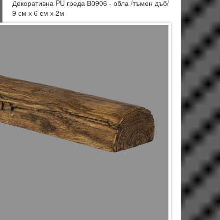
Декоративна PU греда В0906 - обла /тъмен дъб/
9 см х 6 см х 2м