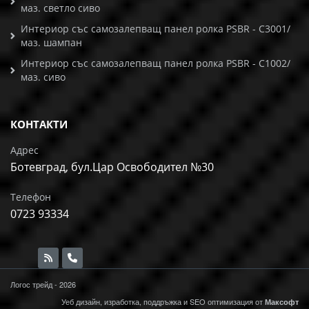
маз. светло сиво
Интериор със самозалепващ панел ролка PSBR - C3001/
маз. шампан
Интериор със самозалепващ панел ролка PSBR - C1002/
маз. сиво
КОНТАКТИ
Адрес
Ботевград, бул.Цар Освободител №30
Телефон
0723 93334
Логос трейд - 2026
Уеб дизайн, изработка, поддръжка и
SEO
оптимизация от
Максофт