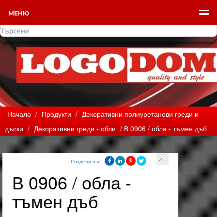
МЕНЮ
Начало
/
Продукти
/
Декоративни полиуретанови греди и
дъски
/
Декоративни греди - обли
/ В 0906 / обла - тъмен дъб
Сподели във:
В 0906 / обла -
тъмен дъб