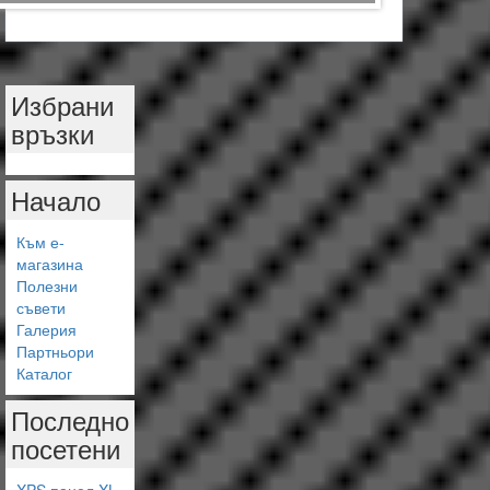
Избрани
връзки
Начало
Към е-
магазина
Полезни
съвети
Галерия
Партньори
Каталог
Последно
посетени