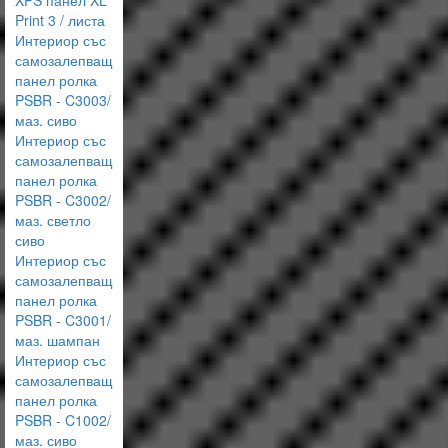
XPS панел XL
Print 3 / листа
Интериор със
самозалепващ
панел ролка
PSBR - C3003/
маз. сиво
Интериор със
самозалепващ
панел ролка
PSBR - C3002/
маз. светло
сиво
Интериор със
самозалепващ
панел ролка
PSBR - C3001/
маз. шампан
Интериор със
самозалепващ
панел ролка
PSBR - C1002/
маз. сиво