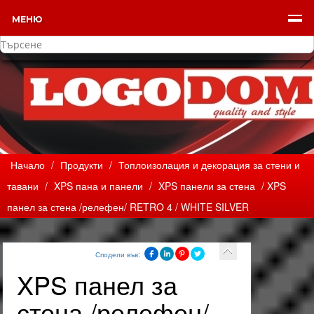
МЕНЮ
Начало
/
Продукти
/
Топлоизолация и декорация за стени и
тавани
/
XPS пана и панели
/
XPS панели за стена
/ XPS
панел за стена /релефен/ RETRO 4 / WHITE SILVER
Сподели във:
XPS панел за
стена /релефен/