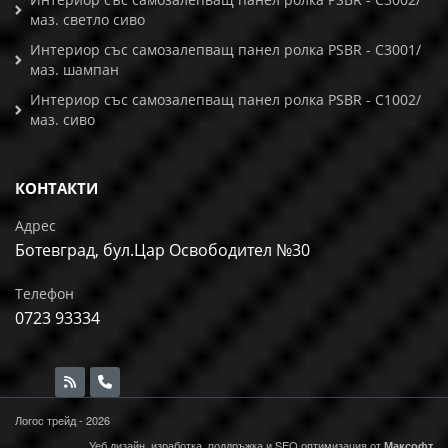
маз. светло сиво
Интериор със самозалепващ панел ролка PSBR - C3001/
маз. шампан
Интериор със самозалепващ панел ролка PSBR - C1002/
маз. сиво
КОНТАКТИ
Адрес
Ботевград, бул.Цар Освободител №30
Телефон
0723 93334
Логос трейд - 2026
Уеб дизайн, изработка, поддръжка и
SEO
оптимизация от
Максофт