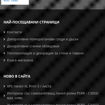
маз. сиво
НАЙ-ПОСЕЩАВАНИ СТРАНИЦИ
Контакти
Декоративни полиуретанови греди и дъски
Декоративни стенни облицовки
Топлоизолация и декорация за стени и тавани
Към е-магазина
НОВО В САЙТА
XPS панел XL Print 3 / листа
Интериор със самозалепващ панел ролка PSBR - C3003/
маз. сиво
Интериор със самозалепващ панел ролка PSBR - C3002/