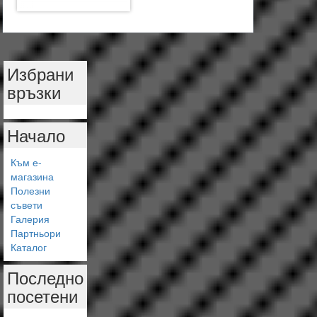
Избрани
връзки
Начало
Към е-
магазина
Полезни
съвети
Галерия
Партньори
Каталог
Последно
посетени