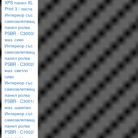
XPS панел XL
Print 3 / листа
Интериор със
самозалепващ
панел ролка
PSBR - C3003/
маз. сиво
Интериор със
самозалепващ
панел ролка
PSBR - C3002/
маз. светло
сиво
Интериор със
самозалепващ
панел ролка
PSBR - C3001/
маз. шампан
Интериор със
самозалепващ
панел ролка
PSBR - C1002/