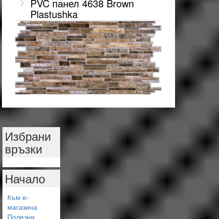
PVC панел 4638 Brown
Plastushka
Избрани
връзки
Начало
Към е-
магазина
Полезни