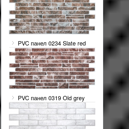
PVC панел 0234 Slate red
PVC панел 0319 Old grey