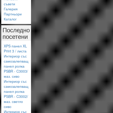
съвети
Галерия
Партньори
Каталог
Последно
посетени
XPS панел XL
Print 3 / листа
Интериор със
самозалепващ
панел ролка
PSBR - C3003/
маз. сиво
Интериор със
самозалепващ
панел ролка
PSBR - C3002/
маз. светло
сиво
Интериор със