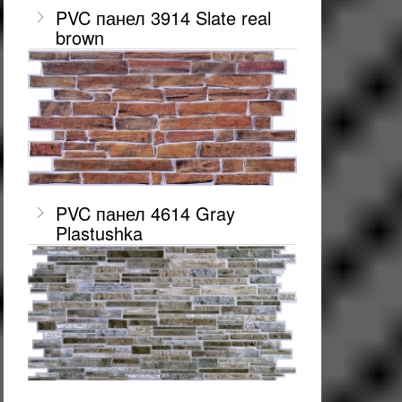
PVC панел 3914 Slate real
brown
PVC панел 4614 Gray
Plastushka