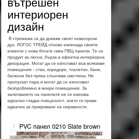
вътрешен
интериорен
дизайн
В стремежа си да докаже своят новаторски
дух, ЛОГОС ТРЕЙД отново изненада своите
клиенти с нова богата гама ПВЦ панели. Те са
продукт за лесна, бърза и ефектна интериорна
декорация. Могат да се използват във всякакви
помещения - стаи, коридори, тоалетни, бани,
балкони без пряка слънчева светлина. Не
пропускат пара и могат да се използват
безпроблемно в мокри помещения. За
залепването на панелите не се изисква
идеално гладка повърхност, което ги прави
идеални за прикриване на неравности.
PVC панел 0210 Slate brown