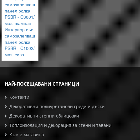
самозалепващ
панел ролка
PSBR - C3001/
маз. шампан
Интериор със
самозалепващ
панел ролка
PSBR - C1002/
маз. сиво
НАЙ-ПОСЕЩАВАНИ СТРАНИЦИ
Контакти
Декоративни полиуретанови греди и дъски
Декоративни стенни облицовки
Топлоизолация и декорация за стени и тавани
Към е-магазина