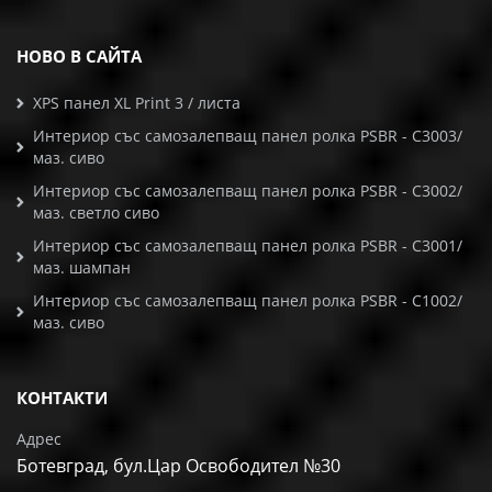
НОВО В САЙТА
XPS панел XL Print 3 / листа
Интериор със самозалепващ панел ролка PSBR - C3003/
маз. сиво
Интериор със самозалепващ панел ролка PSBR - C3002/
маз. светло сиво
Интериор със самозалепващ панел ролка PSBR - C3001/
маз. шампан
Интериор със самозалепващ панел ролка PSBR - C1002/
маз. сиво
КОНТАКТИ
Адрес
Ботевград, бул.Цар Освободител №30