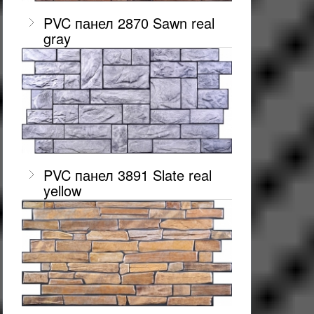
PVC панел 2870 Sawn real
gray
PVC панел 3891 Slate real
yellow