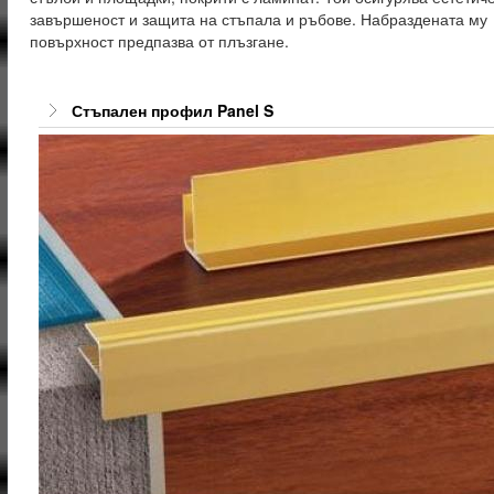
завършеност и защита на стъпала и ръбове. Набраздената му
повърхност предпазва от плъзгане.
Стъпален профил Panel S