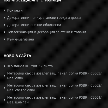
НАЙ-ПОСЕЩАВАНИ СТРАНИЦИ
Контакти
Декоративни полиуретанови греди и дъски
Декоративни стенни облицовки
Топлоизолация и декорация за стени и тавани
Към е-магазина
НОВО В САЙТА
XPS панел XL Print 3 / листа
Интериор със самозалепващ панел ролка PSBR - C3003/
маз. сиво
Интериор със самозалепващ панел ролка PSBR - C3002/
маз. светло сиво
Интериор със самозалепващ панел ролка PSBR - C3001/
маз. шампан