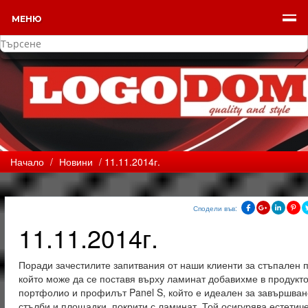
МЕНЮ
Начало
/
Новини
/ 11.11.2014г.
Сподели във:
11.11.2014г.
Поради зачестилите запитвания от наши клиенти за стъпален 
който може да се поставя върху ламинат добавихме в продукто
портфолио и профилът Panel S, който е идеален за завършван
стълби и площадки, покрити с ламинат. Той осигурява естетич