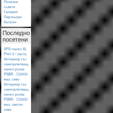
Полезни
съвети
Галерия
Партньори
Каталог
Последно
посетени
XPS панел XL
Print 3 / листа
Интериор със
самозалепващ
панел ролка
PSBR - C3003/
маз. сиво
Интериор със
самозалепващ
панел ролка
PSBR - C3002/
маз. светло
сиво