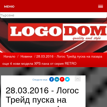
МЕНЮ
Начало
/
Новини
/ 28.03.2016 - Логос Трейд пуска на пазара
още 4 нови модела XPS пана от серия RETRO
Сподели във:
28.03.2016 - Логос
Трейд пуска на