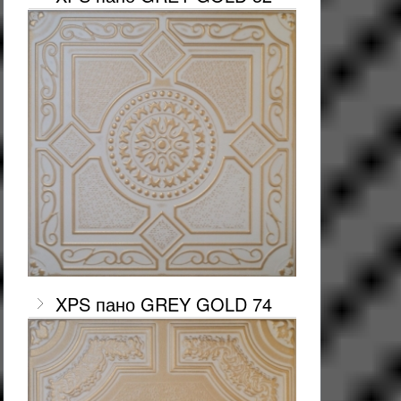
XPS пано GREY GOLD 74