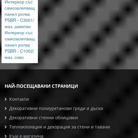
Интериор със
самозалепващ
панел ролка
PSBR - C3001/
маз. шампан
Интериор със
самозалепващ
панел ролка
PSBR - C1002/
маз. сиво
НАЙ-ПОСЕЩАВАНИ СТРАНИЦИ
Контакти
Декоративни полиуретанови греди и дъски
Декоративни стенни облицовки
Топлоизолация и декорация за стени и тавани
Към е-магазина