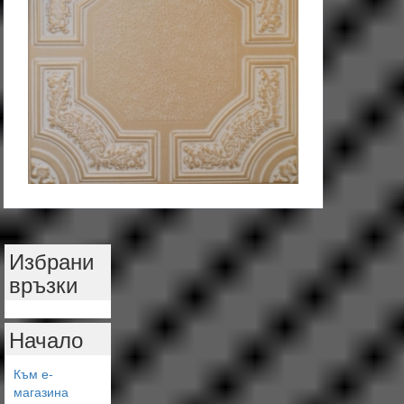
Избрани
връзки
Начало
Към е-
магазина