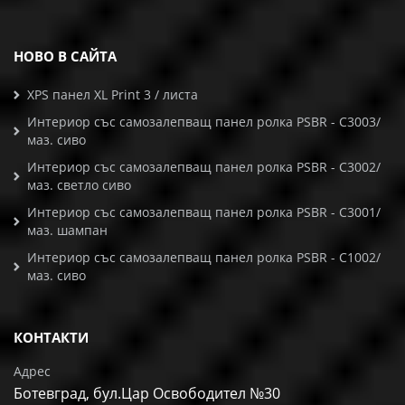
НОВО В САЙТА
XPS панел XL Print 3 / листа
Интериор със самозалепващ панел ролка PSBR - C3003/
маз. сиво
Интериор със самозалепващ панел ролка PSBR - C3002/
маз. светло сиво
Интериор със самозалепващ панел ролка PSBR - C3001/
маз. шампан
Интериор със самозалепващ панел ролка PSBR - C1002/
маз. сиво
КОНТАКТИ
Адрес
Ботевград, бул.Цар Освободител №30