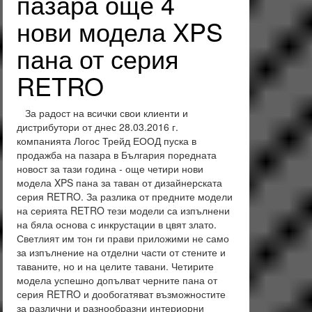
пазара още 4
нови модела XPS
пана от серия
RETRO
За радост на всички свои клиенти и
дистрибутори от днес 28.03.2016 г.
компанията Логос Трейд ЕООД пуска в
продажба на пазара в България поредната
новост за тази година - още четири нови
модела XPS пана за таван от дизайнерската
серия RETRO. За разлика от предните модели
на серията RETRO тези модели са изпълнени
на бяла основа с инкрустации в цвят злато.
Светлият им тон ги прави приложими не само
за изпълнение на отделни части от стените и
таваните, но и на целите тавани. Четирите
модела успешно допълват черните пана от
серия RETRO и дообогатяват възможностите
за различни и разнообразни интериорни