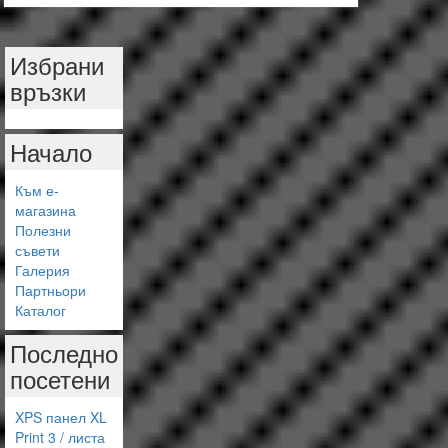
Избрани
връзки
Начало
Към е-
магазина
Полезни
съвети
Галерия
Партньори
Каталог
Последно
посетени
XPS панел XL
Print 3 / листа