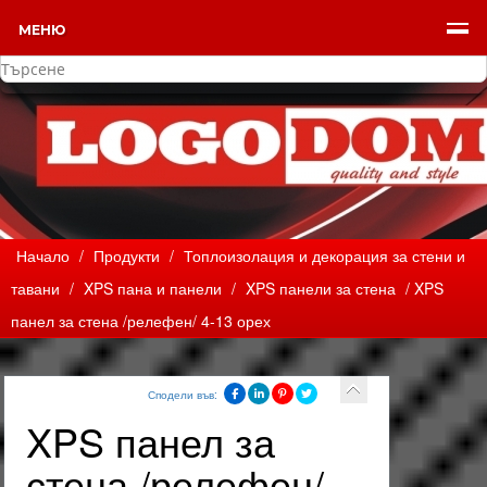
МЕНЮ
Начало
/
Продукти
/
Топлоизолация и декорация за стени и
тавани
/
XPS пана и панели
/
XPS панели за стена
/ XPS
панел за стена /релефен/ 4-13 орех
Сподели във:
XPS панел за
стена /релефен/