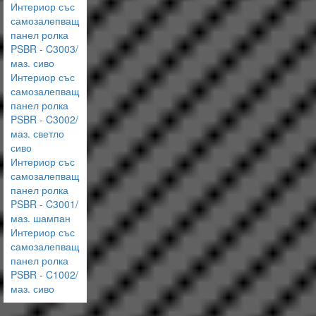
Интериор със
самозалепващ
панел ролка
PSBR - C3003/
маз. сиво
Интериор със
самозалепващ
панел ролка
PSBR - C3002/
маз. светло
сиво
Интериор със
самозалепващ
панел ролка
PSBR - C3001/
маз. шампан
Интериор със
самозалепващ
панел ролка
PSBR - C1002/
маз. сиво