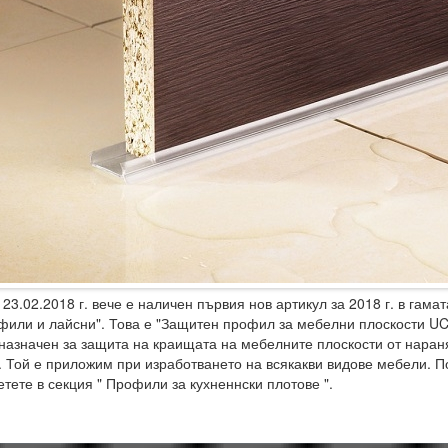
3.02.2018 г. вече е наличен първия нов артикул за 2018 г. в гамат
фили и лайсни". Това е "Защитен профил за мебелни плоскости UC
назначен за защита на краищата на мебелните плоскости от наран
. Той е приложим при изработването на всякакви видове мебели. 
етете в секция " Профили за кухненнски плотове ".