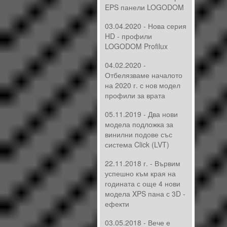
EPS панели LOGODOM
03.04.2020 - Нова серия
HD - профили
LOGODOM Profilux
04.02.2020 -
Отбелязваме началото
на 2020 г. с нов модел
профили за врата
05.11.2019 - Два нови
модела подложка за
винилни подове със
система Click (LVT)
22.11.2018 г. - Вървим
успешно към края на
годината с още 4 нови
модела XPS пана с 3D -
ефекти
03.05.2018 - Вече е