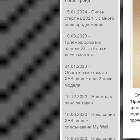
Логос Трейд
15.01.2024 - Силен
старт на 2024 г. с много
нови предложения
10.03.2023 -
Голямоформатни
панели XL за бърз и
лесен монтаж
24.01.2023 -
Обогатяваме гамата
XPS пана с още 3 нови
модела
От 2
15.12.2022 - Нов модел
"Про
пано за таван
пред
пода
16.06.2020 - Нова серия
проч
XPS пана с
опесъчаване My Wall
12.05.2020 - Нова серия