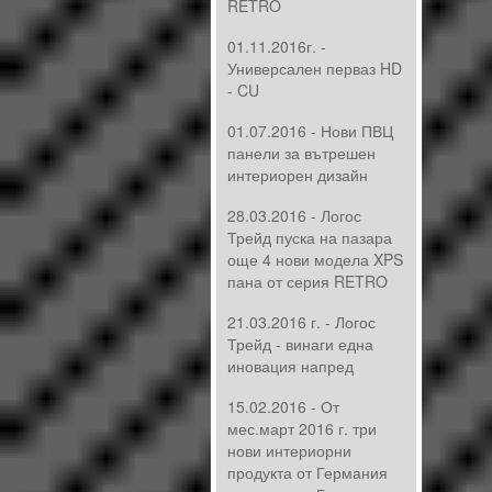
RETRO
01.11.2016г. -
Универсален перваз HD
- CU
01.07.2016 - Нови ПВЦ
панели за вътрешен
интериорен дизайн
28.03.2016 - Логос
Трейд пуска на пазара
още 4 нови модела XPS
пана от серия RETRO
21.03.2016 г. - Логос
Трейд - винаги една
иновация напред
15.02.2016 - От
мес.март 2016 г. три
нови интериорни
продукта от Германия