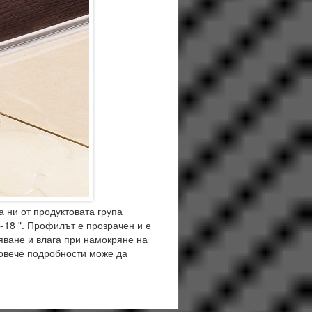
а ни от продуктовата група
-18 ". Профилът е прозрачен и е
яване и влага при намокряне на
Повече подробности може да