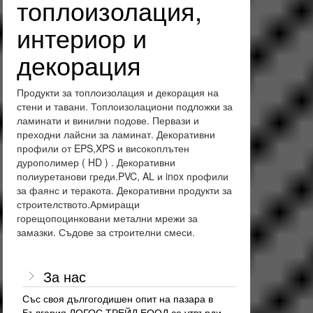
топлоизолация,
интериор и
декорация
Продукти за топлоизолация и декорация на
стени и тавани. Топлоизолациони подложки за
ламинати и винилни подове. Первази и
преходни лайсни за ламинат. Декоративни
профили от EPS,XPS и високоплътен
дурополимер ( HD ) . Декоративни
полиуретанови греди.PVC, AL и inox профили
за фаянс и теракота. Декоративни продукти за
строителството.Армиращи
горещопоцинковани метални мрежи за
замазки. Съдове за строителни смеси.
За нас
Със своя дългогодишен опит на пазара в
България ЛОГОС ТРЕЙД ЕООД се утвърди