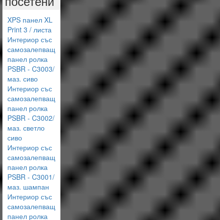
посетени
XPS панел XL
Print 3 / листа
Интериор със
самозалепващ
панел ролка
PSBR - C3003/
маз. сиво
Интериор със
самозалепващ
панел ролка
PSBR - C3002/
маз. светло
сиво
Интериор със
самозалепващ
панел ролка
PSBR - C3001/
маз. шампан
Интериор със
самозалепващ
панел ролка