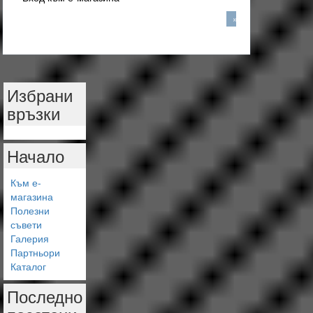
»
Избрани
връзки
Начало
Към е-
магазина
Полезни
съвети
Галерия
Партньори
Каталог
Последно