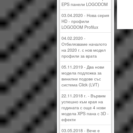
EPS панели LOGODOM
03.04.2020 - Нова серия
HD - профили
LOGODOM Profilux
04.02.2020 -
Отбелязваме началото
на 2020 г. с нов модел
профили за врата
05.11.2019 - Два нови
модела подложка за
винилни подове със
система Click (LVT)
22.11.2018 г. - Вървим
успешно към края на
годината с още 4 нови
модела XPS пана с 3D -
ефекти
03.05.2018 - Вече е