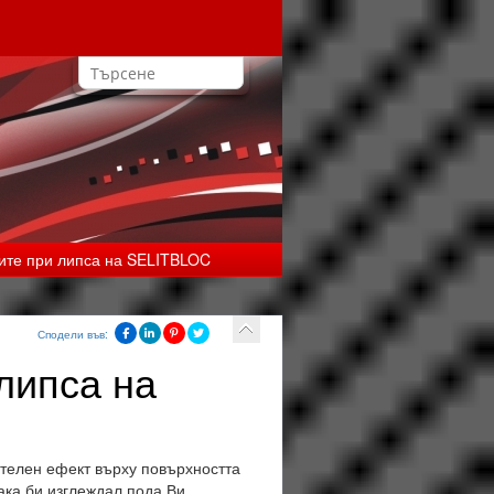
ите при липса на SELITBLOC
Сподели във:
липса на
телен ефект върху повърхността
ака би изглеждал пода Ви