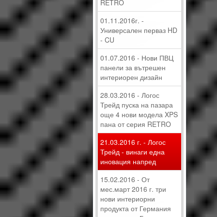
RETRO
01.11.2016г. -
Универсален перваз HD
- CU
01.07.2016 - Нови ПВЦ
панели за вътрешен
интериорен дизайн
28.03.2016 - Логос
Трейд пуска на пазара
още 4 нови модела XPS
пана от серия RETRO
21.03.2016 г. - Логос
Трейд - винаги една
иновация напред
15.02.2016 - От
мес.март 2016 г. три
нови интериорни
продукта от Германия