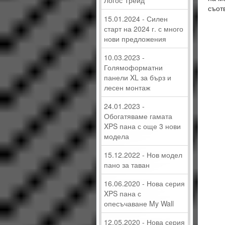
Логос Трейд
съот
15.01.2024 - Силен
старт на 2024 г. с много
нови предложения
10.03.2023 -
Голямоформатни
панели XL за бърз и
лесен монтаж
24.01.2023 -
Обогатяваме гамата
XPS пана с още 3 нови
модела
15.12.2022 - Нов модел
пано за таван
16.06.2020 - Нова серия
XPS пана с
опесъчаване My Wall
12.05.2020 - Нова серия