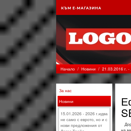
КЪМ Е-МАГАЗИНА
Начало
/
Новини
/
21.03.2016 г. 
За нас
Е
Новини
S
15.01.2026 - 2026 г.идва
не само с еврото, но и с
Дори
нови предложения от
на м