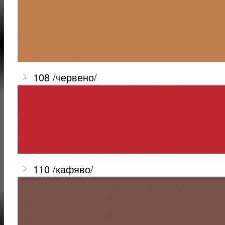
108 /червено/
110 /кафяво/