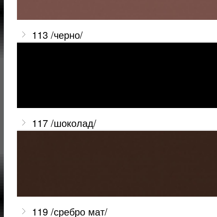
113 /черно/
117 /шоколад/
119 /сребро мат/