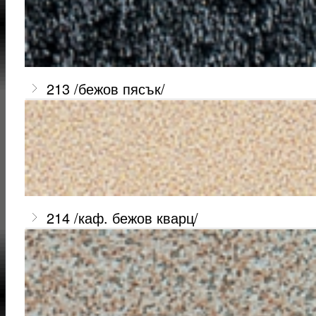
213 /бежов пясък/
214 /каф. бежов кварц/