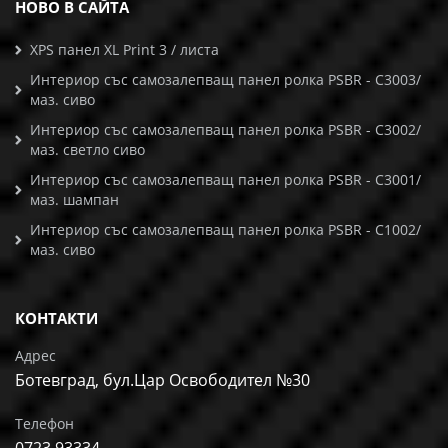
НОВО В САЙТА
XPS панел XL Print 3 / листа
Интериор със самозалепващ панел ролка PSBR - C3003/
маз. сиво
Интериор със самозалепващ панел ролка PSBR - C3002/
маз. светло сиво
Интериор със самозалепващ панел ролка PSBR - C3001/
маз. шампан
Интериор със самозалепващ панел ролка PSBR - C1002/
маз. сиво
КОНТАКТИ
Адрес
Ботевград, бул.Цар Освободител №30
Телефон