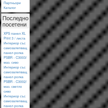
Партньори
Каталог
Последно
посетени
XPS панел XL
Print 3 / листа
Интериор със
самозалепващ
панел ролка
PSBR - C3003/
маз. сиво
Интериор със
самозалепващ
панел ролка
PSBR - C3002/
маз. светло
сиво
Интериор със
самозалепващ
панел ролка