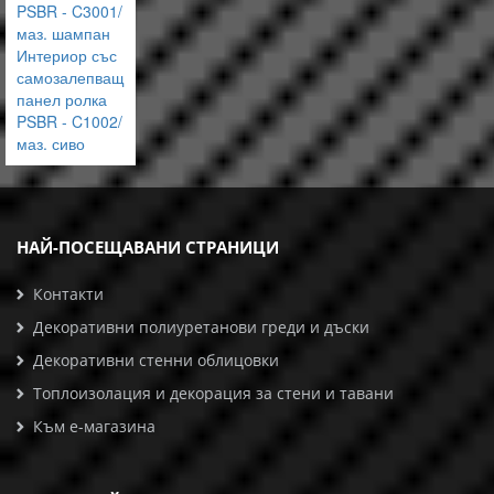
PSBR - C3001/
маз. шампан
Интериор със
самозалепващ
панел ролка
PSBR - C1002/
маз. сиво
НАЙ-ПОСЕЩАВАНИ СТРАНИЦИ
Контакти
Декоративни полиуретанови греди и дъски
Декоративни стенни облицовки
Топлоизолация и декорация за стени и тавани
Към е-магазина