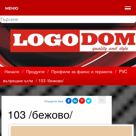
МЕНЮ
Начало
/
Продукти
/
Профили за фаянс и теракота
/
PVC
вътрешни ъгли
/ 103 /бежово/
Сподели във:
103 /бежово/