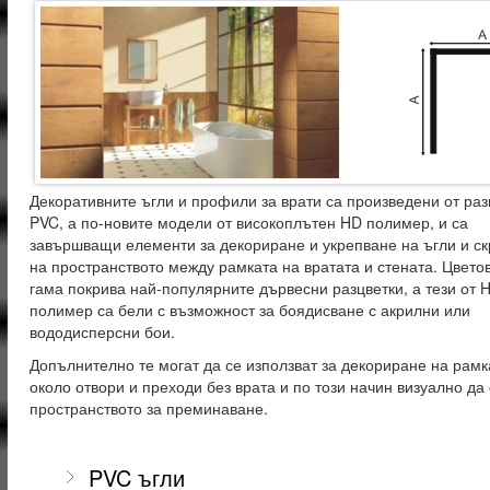
Декоративните ъгли и профили за врати са произведени от ра
PVC, а по-новите модели от високоплътен HD полимер, и са
завършващи елементи за декориране и укрепване на ъгли и с
на пространството между рамката на вратата и стената. Цвето
гама покрива най-популярните дървесни разцветки, а тези от 
полимер са бели с възможност за боядисване с акрилни или
вододисперсни бои.
Допълнително те могат да се използват за декориране на рамк
около отвори и преходи без врата и по този начин визуално да
пространството за преминаване.
PVC ъгли