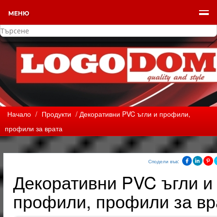
МЕНЮ
Начало
/
Продукти
/ Декоративни PVC ъгли и профили,
профили за врата
Сподели във:
Декоративни PVC ъгли и
профили, профили за вр