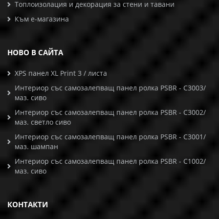
Топлоизолация и декорация за стени и тавани
Към е-магазина
НОВО В САЙТА
XPS панел XL Print 3 / листа
Интериор със самозалепващ панел ролка PSBR - C3003/
маз. сиво
Интериор със самозалепващ панел ролка PSBR - C3002/
маз. светло сиво
Интериор със самозалепващ панел ролка PSBR - C3001/
маз. шампан
Интериор със самозалепващ панел ролка PSBR - C1002/
маз. сиво
КОНТАКТИ