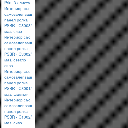
Print 3 / листа
Интериор със
самозалепващ
панел ролка
PSBR - C3003/
маз. сиво
Интериор със
самозалепващ
панел ролка
PSBR - C3002/
маз. светло
сиво
Интериор със
самозалепващ
панел ролка
PSBR - C3001/
маз. шампан
Интериор със
самозалепващ
панел ролка
PSBR - C1002/
маз. сиво