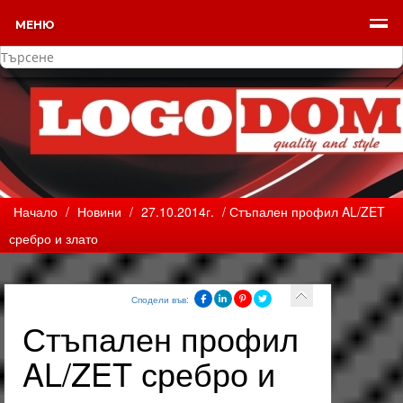
МЕНЮ
Начало
/
Новини
/
27.10.2014г.
/ Стъпален профил AL/ZET
сребро и злато
Сподели във:
Стъпален профил
AL/ZET сребро и