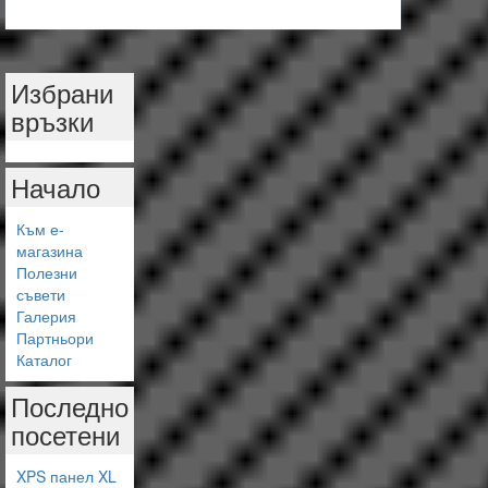
Избрани
връзки
Начало
Към е-
магазина
Полезни
съвети
Галерия
Партньори
Каталог
Последно
посетени
XPS панел XL