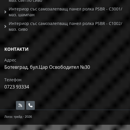
маз. светло сиво
Интериор със самозалепващ панел ролка PSBR - C3001/
маз. шампан
Интериор със самозалепващ панел ролка PSBR - C1002/
маз. сиво
КОНТАКТИ
Адрес
Ботевград, бул.Цар Освободител №30
Телефон
0723 93334
Логос трейд - 2026