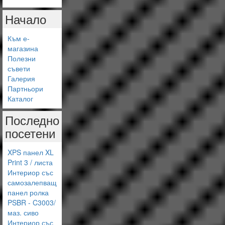
Начало
Към е-
магазина
Полезни
съвети
Галерия
Партньори
Каталог
Последно
посетени
XPS панел XL
Print 3 / листа
Интериор със
самозалепващ
панел ролка
PSBR - C3003/
маз. сиво
Интериор със