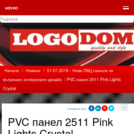
МЕНЮ
Начало
/
Новини
/
01.07.2016 - Нови ПВЦ панели за
вътрешен интериорен дизайн
/ PVC панел 2511 Pink Lights
Crystal
Сподели във:
PVC панел 2511 Pink
Lights Crystal