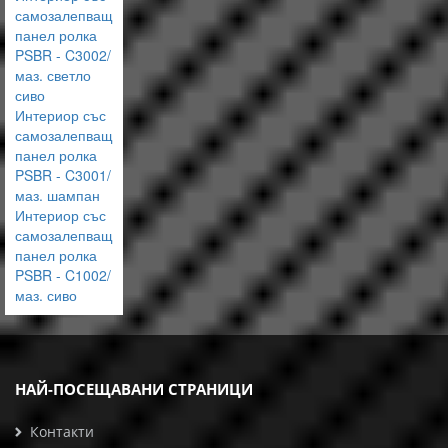
самозалепващ
панел ролка
PSBR - C3002/
маз. светло
сиво
Интериор със
самозалепващ
панел ролка
PSBR - C3001/
маз. шампан
Интериор със
самозалепващ
панел ролка
PSBR - C1002/
маз. сиво
НАЙ-ПОСЕЩАВАНИ СТРАНИЦИ
Контакти