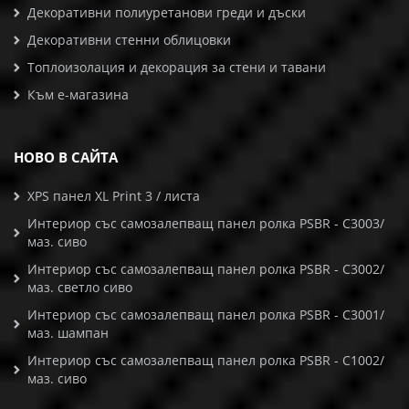
Декоративни полиуретанови греди и дъски
Декоративни стенни облицовки
Топлоизолация и декорация за стени и тавани
Към е-магазина
НОВО В САЙТА
XPS панел XL Print 3 / листа
Интериор със самозалепващ панел ролка PSBR - C3003/
маз. сиво
Интериор със самозалепващ панел ролка PSBR - C3002/
маз. светло сиво
Интериор със самозалепващ панел ролка PSBR - C3001/
маз. шампан
Интериор със самозалепващ панел ролка PSBR - C1002/
маз. сиво