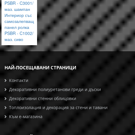
PSBR - C3001/
маз. шампан
Интериор със
самозалепващ
панел ролка
PSBR - C1002/
маз. сиво
НАЙ-ПОСЕЩАВАНИ СТРАНИЦИ
Контакти
Декоративни полиуретанови греди и дъски
Декоративни стенни облицовки
Топлоизолация и декорация за стени и тавани
Към е-магазина