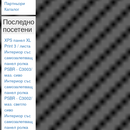
Партньори
Каталог
Последно
посетени
XPS панел XL
Print 3 / листа
Интериор със
самозалепващ
панел ролка
PSBR - C3003/
маз. сиво
Интериор със
самозалепващ
панел ролка
PSBR - C3002/
маз. светло
сиво
Интериор със
самозалепващ
панел ролка