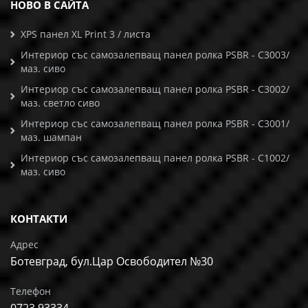
НОВО В САЙТА
XPS панел XL Print 3 / листа
Интериор със самозалепващ панел ролка PSBR - C3003/
маз. сиво
Интериор със самозалепващ панел ролка PSBR - C3002/
маз. светло сиво
Интериор със самозалепващ панел ролка PSBR - C3001/
маз. шампан
Интериор със самозалепващ панел ролка PSBR - C1002/
маз. сиво
КОНТАКТИ
Адрес
Ботевград, бул.Цар Освободител №30
Телефон