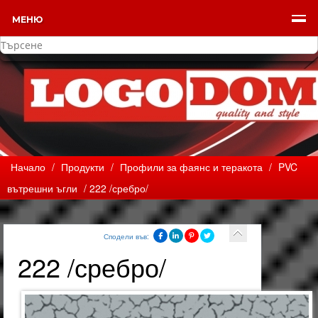
МЕНЮ
Начало
/
Продукти
/
Профили за фаянс и теракота
/
PVC
вътрешни ъгли
/ 222 /сребро/
Сподели във:
222 /сребро/