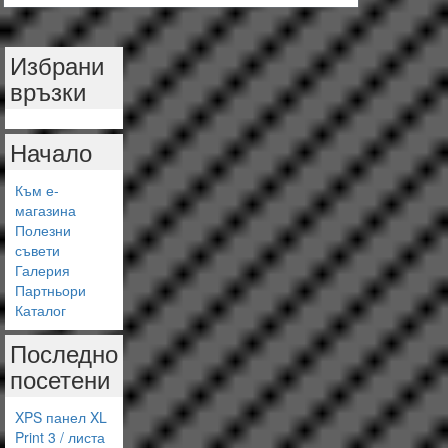
Избрани
връзки
Начало
Към е-
магазина
Полезни
съвети
Галерия
Партньори
Каталог
Последно
посетени
XPS панел XL
Print 3 / листа