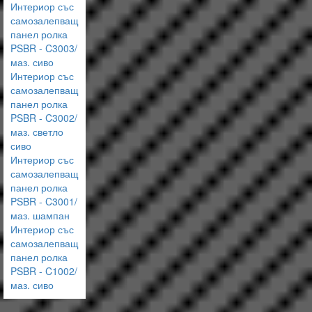
Интериор със
самозалепващ
панел ролка
PSBR - C3003/
маз. сиво
Интериор със
самозалепващ
панел ролка
PSBR - C3002/
маз. светло
сиво
Интериор със
самозалепващ
панел ролка
PSBR - C3001/
маз. шампан
Интериор със
самозалепващ
панел ролка
PSBR - C1002/
маз. сиво