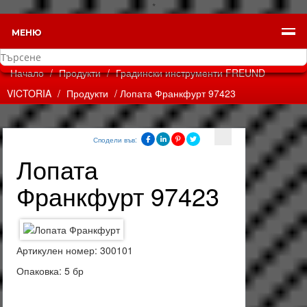
*
МЕНЮ
Начало
/
Продукти
/
Градински инструменти FREUND
VICTORIA
/
Продукти
/ Лопата Франкфурт 97423
Сподели във:
Лопата
Франкфурт 97423
Артикулен номер: 300101
Опаковка: 5 бр