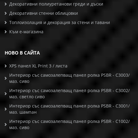
Декоративни полиуретанови греди и дъски
Декоративни стенни облицовки
Топлоизолация и декорация за стени и тавани
Към е-магазина
НОВО В САЙТА
XPS панел XL Print 3 / листа
Интериор със самозалепващ панел ролка PSBR - C3003/
маз. сиво
Интериор със самозалепващ панел ролка PSBR - C3002/
маз. светло сиво
Интериор със самозалепващ панел ролка PSBR - C3001/
маз. шампан
Интериор със самозалепващ панел ролка PSBR - C1002/
маз. сиво