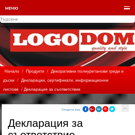
МЕНЮ
Начало
/
Продукти
/
Декоративни полиуретанови греди и
дъски
/
Декларации, сертификати, информационни
листове
/ Декларация за съответствие
Сподели във:
Декларация за
съответствие