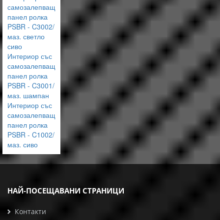
самозалепващ
панел ролка
PSBR - C3002/
маз. светло
сиво
Интериор със
самозалепващ
панел ролка
PSBR - C3001/
маз. шампан
Интериор със
самозалепващ
панел ролка
PSBR - C1002/
маз. сиво
НАЙ-ПОСЕЩАВАНИ СТРАНИЦИ
Контакти