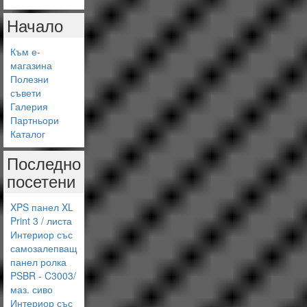
Начало
Към е-
магазина
Полезни
съвети
Галерия
Партньори
Каталог
Последно
посетени
XPS панел XL
Print 3 / листа
Интериор със
самозалепващ
панел ролка
PSBR - C3003/
маз. сиво
Интериор със