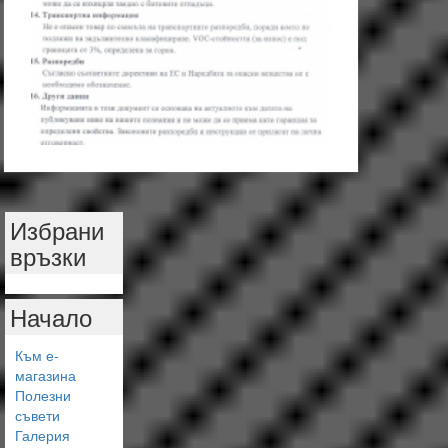
Избрани
връзки
Начало
Към е-
магазина
Полезни
съвети
Галерия