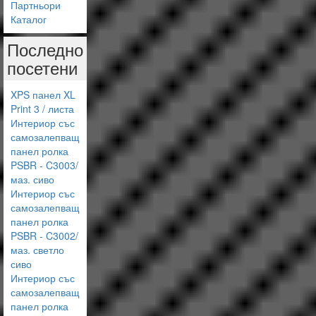
Партньори
Каталог
Последно
посетени
XPS панел XL
Print 3 / листа
Интериор със
самозалепващ
панел ролка
PSBR - C3003/
маз. сиво
Интериор със
самозалепващ
панел ролка
PSBR - C3002/
маз. светло
сиво
Интериор със
самозалепващ
панел ролка