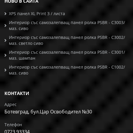
НОВО В САЙТА
XPS панел XL Print 3 / листа
Интериор със самозалепващ панел ролка PSBR - C3003/
маз. сиво
Интериор със самозалепващ панел ролка PSBR - C3002/
маз. светло сиво
Интериор със самозалепващ панел ролка PSBR - C3001/
маз. шампан
Интериор със самозалепващ панел ролка PSBR - C1002/
маз. сиво
КОНТАКТИ
Адрес
Ботевград, бул.Цар Освободител №30
Телефон
0723 93334