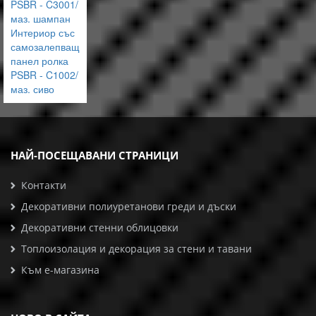
PSBR - C3001/
маз. шампан
Интериор със
самозалепващ
панел ролка
PSBR - C1002/
маз. сиво
НАЙ-ПОСЕЩАВАНИ СТРАНИЦИ
Контакти
Декоративни полиуретанови греди и дъски
Декоративни стенни облицовки
Топлоизолация и декорация за стени и тавани
Към е-магазина