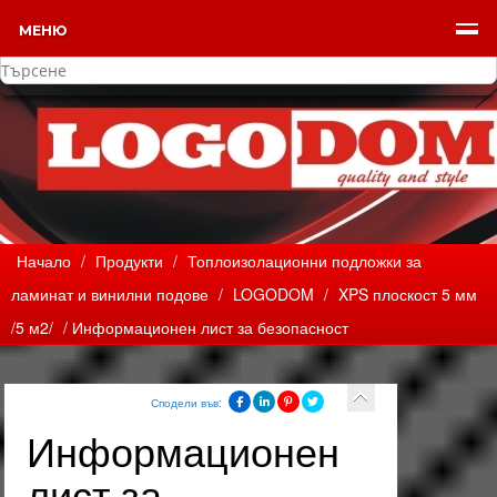
МЕНЮ
Начало
/
Продукти
/
Топлоизолационни подложки за
ламинат и винилни подове
/
LOGODOM
/
XPS плоскост 5 мм
/5 м2/
/ Информационен лист за безопасност
Сподели във:
Информационен
лист за