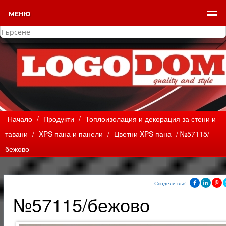
МЕНЮ
Начало
/
Продукти
/
Топлоизолация и декорация за стени и
тавани
/
XPS пана и панели
/
Цветни XPS пана
/ №57115/
бежово
Сподели във:
№57115/бежово