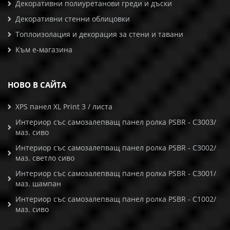
Декоративни полиуретанови греди и дъски
Декоративни стенни облицовки
Топлоизолация и декорация за стени и тавани
Към е-магазина
НОВО В САЙТА
XPS панел XL Print 3 / листа
Интериор със самозалепващ панел ролка PSBR - C3003/
маз. сиво
Интериор със самозалепващ панел ролка PSBR - C3002/
маз. светло сиво
Интериор със самозалепващ панел ролка PSBR - C3001/
маз. шампан
Интериор със самозалепващ панел ролка PSBR - C1002/
маз. сиво