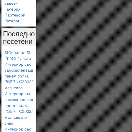
съвети
Галерия
Партньори
Каталог
Последно
посетени
XPS панел XL
Print 3 / листа
Интериор със
самозалепващ
панел ролка
PSBR - C3003/
маз. сиво
Интериор със
самозалепващ
панел ролка
PSBR - C3002/
маз. светло
сиво
Интериор със