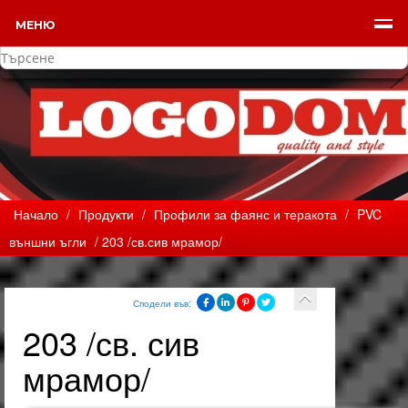
МЕНЮ
Начало
/
Продукти
/
Профили за фаянс и теракота
/
PVC
външни ъгли
/ 203 /св.сив мрамор/
Сподели във:
203 /св. сив
мрамор/