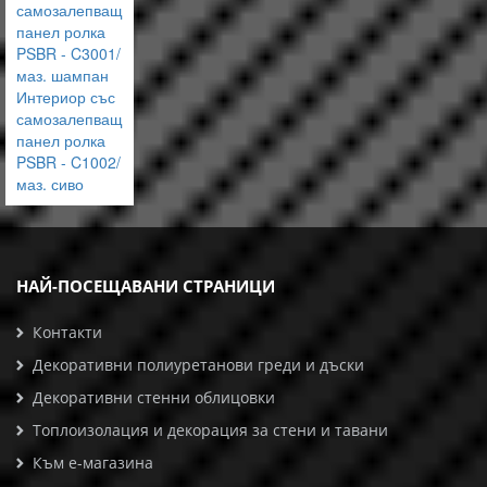
самозалепващ
панел ролка
PSBR - C3001/
маз. шампан
Интериор със
самозалепващ
панел ролка
PSBR - C1002/
маз. сиво
НАЙ-ПОСЕЩАВАНИ СТРАНИЦИ
Контакти
Декоративни полиуретанови греди и дъски
Декоративни стенни облицовки
Топлоизолация и декорация за стени и тавани
Към е-магазина