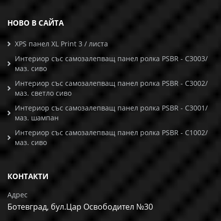
НОВО В САЙТА
XPS панел XL Print 3 / листа
Интериор със самозалепващ панел ролка PSBR - C3003/
маз. сиво
Интериор със самозалепващ панел ролка PSBR - C3002/
маз. светло сиво
Интериор със самозалепващ панел ролка PSBR - C3001/
маз. шампан
Интериор със самозалепващ панел ролка PSBR - C1002/
маз. сиво
КОНТАКТИ
Адрес
Ботевград, бул.Цар Освободител №30