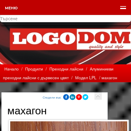
МЕНЮ
Начало
/
Продукти
/
Преходни лайсни
/
Алуминиеви
преходни лайсни с дървесен цвят
/
Модел LPL
/ махагон
Сподели във:
махагон