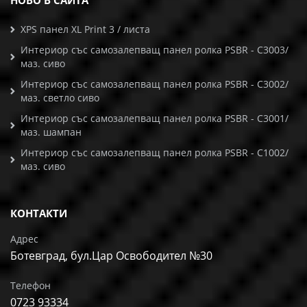
НОВО В САЙТА
XPS панел XL Print 3 / листа
Интериор със самозалепващ панел ролка PSBR - C3003/
маз. сиво
Интериор със самозалепващ панел ролка PSBR - C3002/
маз. светло сиво
Интериор със самозалепващ панел ролка PSBR - C3001/
маз. шампан
Интериор със самозалепващ панел ролка PSBR - C1002/
маз. сиво
КОНТАКТИ
Адрес
Ботевград, бул.Цар Освободител №30
Телефон
0723 93334