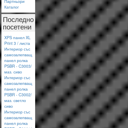
Партньори
Каталог
Последно
посетени
XPS панел XL
Print 3 / листа
Интериор със
самозалепващ
панел ролка
PSBR - C3003/
маз. сиво
Интериор със
самозалепващ
панел ролка
PSBR - C3002/
маз. светло
сиво
Интериор със
самозалепващ
панел ролка