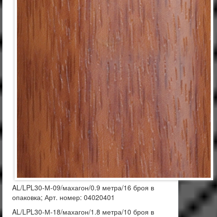
AL/LPL30-М-09/махагон/0.9 метра/16 броя в
опаковка; Арт. номер: 04020401
AL/LPL30-М-18/махагон/1.8 метра/10 броя в