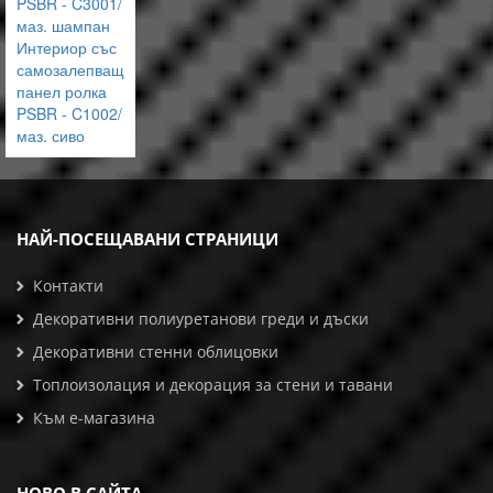
PSBR - C3001/
маз. шампан
Интериор със
самозалепващ
панел ролка
PSBR - C1002/
маз. сиво
НАЙ-ПОСЕЩАВАНИ СТРАНИЦИ
Контакти
Декоративни полиуретанови греди и дъски
Декоративни стенни облицовки
Топлоизолация и декорация за стени и тавани
Към е-магазина