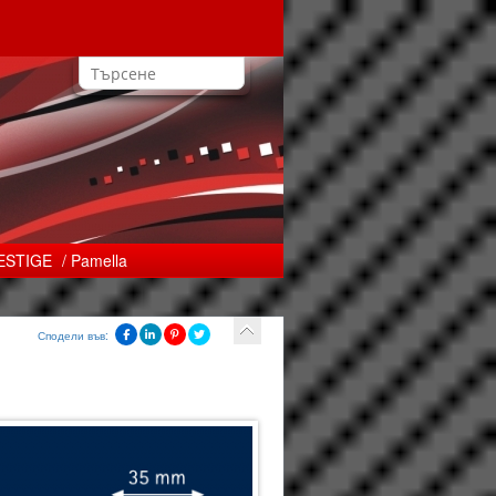
RESTIGE
/ Pamella
Сподели във: