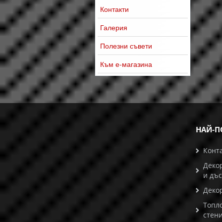
Контакти
Галерия
Полезни съвети
Към е-магазина
НАЙ-П
Конт
Деко
и дъ
Деко
Топл
стени