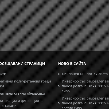
ОСЕЩАВАНИ СТРАНИЦИ
НОВО В САЙТА
акти
XPS панел XL Print 3 / листа
ративни полиуретанови греди
Интериор със самозалепв
ски
панел ролка PSBR - C3003/ 
сиво
ративни стенни облицовки
Интериор със самозалепв
оизолация и декорация за
панел ролка PSBR - C3002/ 
 и тавани
светло сиво