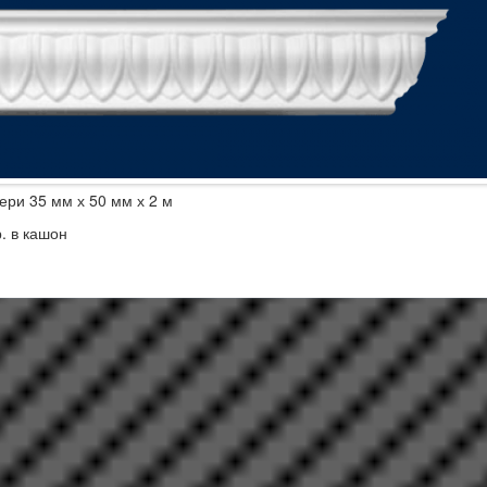
ери 35 мм х 50 мм х 2 м
. в кашон