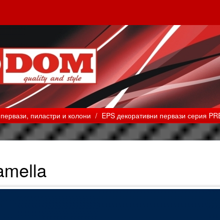
первази, пиластри и колони
/
EPS декоративни первази серия P
amella