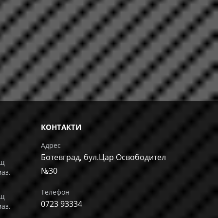
КОНТАКТИ
Адрес
Ботевград, бул.Цар Освободител
ащ
№30
маз.
Телефон
ащ
0723 93334
маз.