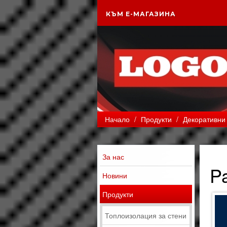
КЪМ Е-МАГАЗИНА
Начало
/
Продукти
/
Декоративни 
За нас
P
Новини
Продукти
Топлоизолация за стени