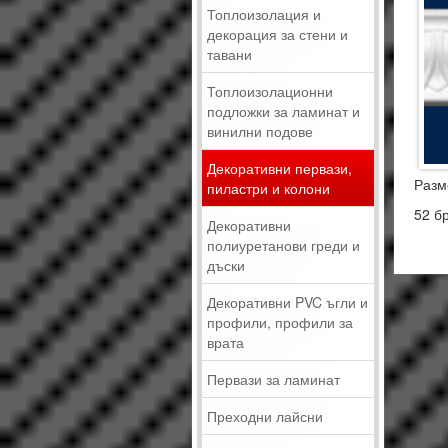
Топлоизолация и
декорация за стени и
тавани
Топлоизолационни
подложки за ламинат и
винилни подове
Декоративни первази,
Разм
пиластри и колони
52 бр
Декоративни
полиуретанови греди и
дъски
Декоративни PVC ъгли и
профили, профили за
врата
Первази за ламинат
Преходни лайсни