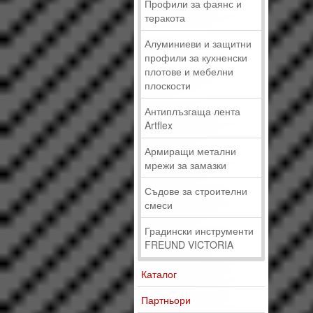
Профили за фаянс и
теракота
Алуминиеви и защитни
профили за кухненски
плотове и мебелни
плоскости
Антиплъзгаща лента
Artflex
Армиращи метални
мрежи за замазки
Съдове за строителни
смеси
Градински инструменти
FREUND VICTORIA
Каталог
Партньори