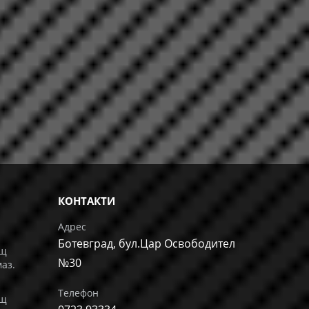
КОНТАКТИ
Адрес
Ботевград, бул.Цар Освободител
ащ
№30
маз.
Телефон
ащ