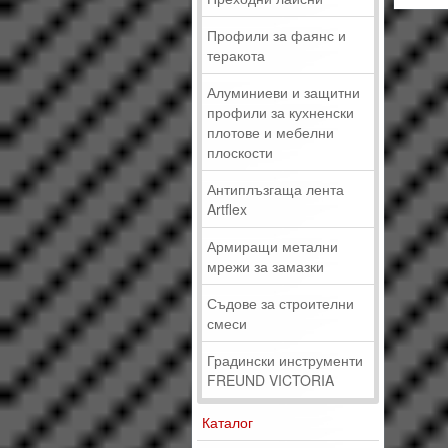
Профили за фаянс и
теракота
Алуминиеви и защитни
профили за кухненски
плотове и мебелни
плоскости
Антиплъзгаща лента
Artflex
Армиращи метални
мрежи за замазки
Съдове за строителни
смеси
Градински инструменти
FREUND VICTORIA
Каталог