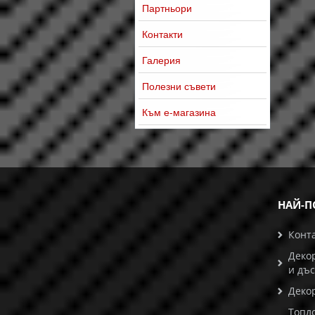
Партньори
Контакти
Галерия
Полезни съвети
Към е-магазина
НАЙ-П
Конт
Деко
и дъ
Деко
Топл