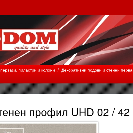
первази, пиластри и колони
/
Декоративни подови и стенни перва
тенен профил UHD 02 / 42