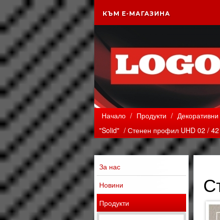
КЪМ Е-МАГАЗИНА
Начало
/
Продукти
/
Декоративни 
"Solid"
/ Стенен профил UHD 02 / 42
За нас
С
Новини
Продукти