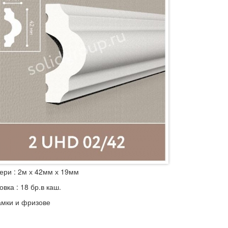
ери : 2м х 42мм х 19мм
вка : 18 бр.в каш.
амки и фризове