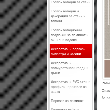
Топлоизолация за стени
Топлоизолация и
декорация за стени и
тавани
Топлоизолационни
подложки за ламинат и
винилни подове
Декоративни первази,
пиластри и колони
Декоративни
полиуретанови греди и
дъски
Декоративни PVC ъгли и
Разм
профили, профили за
Опако
врата
За р
Первази за ламинат
Преходни лайсни