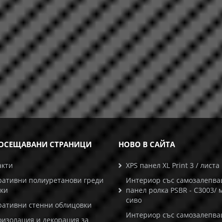
ОСЕЩАВАНИ СТРАНИЦИ
НОВО В САЙТА
акти
XPS панел XL Print 3 / листа
ративни полиуретанови греди
Интериор със самозалепв
ски
панел ролка PSBR - C3003/ 
сиво
ративни стенни облицовки
Интериор със самозалепв
оизолация и декорация за