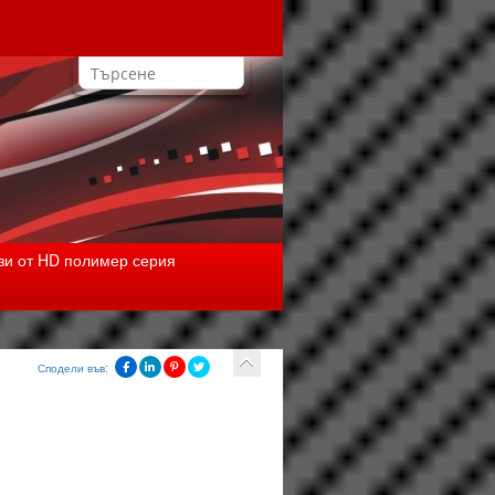
зи от HD полимер серия
Сподели във: