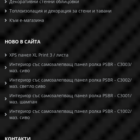
Декоративни стенни облицовки
Топлоизолация и декорация за стени и тавани
Към е-магазина
НОВО В САЙТА
XPS панел XL Print 3 / листа
Интериор със самозалепващ панел ролка PSBR - C3003/
маз. сиво
Интериор със самозалепващ панел ролка PSBR - C3002/
маз. светло сиво
Интериор със самозалепващ панел ролка PSBR - C3001/
маз. шампан
Интериор със самозалепващ панел ролка PSBR - C1002/
маз. сиво
КОНТАКТИ