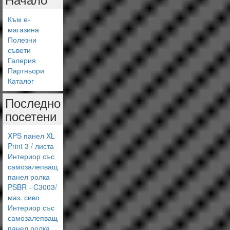
Към е-
магазина
Полезни
съвети
Галерия
Партньори
Каталог
Последно
посетени
XPS панел XL
Print 3 / листа
Интериор със
самозалепващ
панел ролка
PSBR - C3003/
маз. сиво
Интериор със
самозалепващ
панел ролка