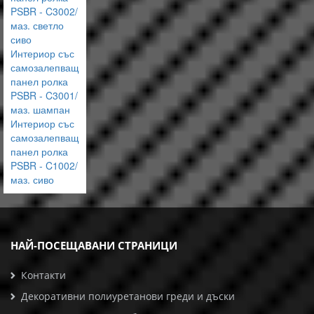
PSBR - C3002/
маз. светло
сиво
Интериор със
самозалепващ
панел ролка
PSBR - C3001/
маз. шампан
Интериор със
самозалепващ
панел ролка
PSBR - C1002/
маз. сиво
НАЙ-ПОСЕЩАВАНИ СТРАНИЦИ
Контакти
Декоративни полиуретанови греди и дъски