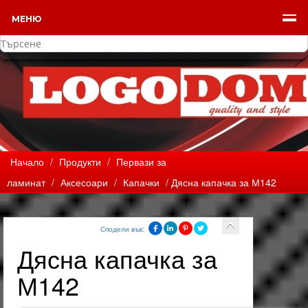
МЕНЮ
Начало
/
Продукти
/
Первази за
ламинат
/
Аксесоари
/
Капачки
/ Дясна капачка за М142
Сподели във:
Дясна капачка за
М142