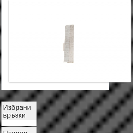
Избрани
връзки
Начало