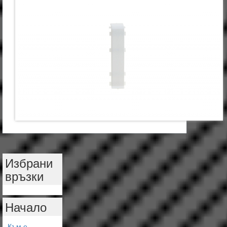
Избрани
връзки
Начало
Към е-