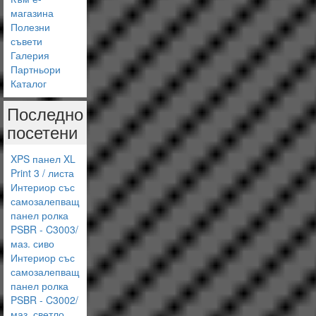
магазина
Полезни
съвети
Галерия
Партньори
Каталог
Последно
посетени
XPS панел XL
Print 3 / листа
Интериор със
самозалепващ
панел ролка
PSBR - C3003/
маз. сиво
Интериор със
самозалепващ
панел ролка
PSBR - C3002/
маз. светло