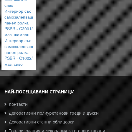
сиво
Интериор със
самозалепващ
панел ролка
PSBR - C3001/
маз. шампан
Интериор със
самозалепващ
панел ролка
PSBR - C1002/
маз. сиво
НАЙ-ПОСЕЩАВАНИ СТРАНИЦИ
Контакти
Декоративни полиуретанови греди и дъски
Декоративни стенни облицовки
Топлоизолация и декорация за стени и тавани