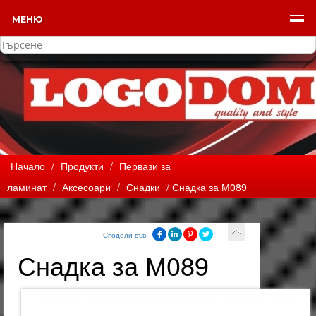
МЕНЮ
Начало
/
Продукти
/
Первази за
ламинат
/
Аксесоари
/
Снадки
/ Снадка за М089
Сподели във:
Снадка за М089