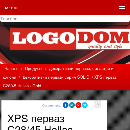
МЕНЮ
Начало
/
Продукти
/
Декоративни первази, пиластри и
колони
/
Декоративни первази серия SOLID
/ XPS перваз
C28/45 Hellas - Gold
Сподели във:
XPS перваз
C28/45 Hellas -