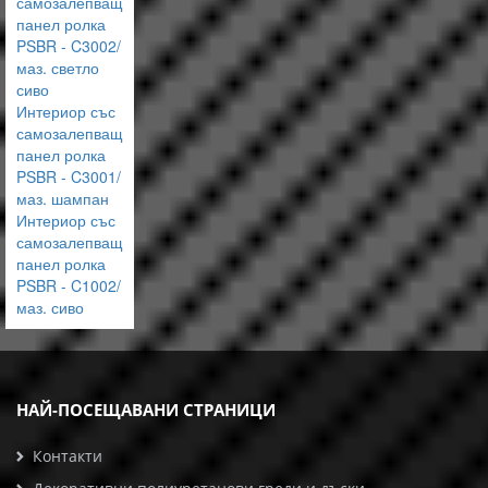
самозалепващ
панел ролка
PSBR - C3002/
маз. светло
сиво
Интериор със
самозалепващ
панел ролка
PSBR - C3001/
маз. шампан
Интериор със
самозалепващ
панел ролка
PSBR - C1002/
маз. сиво
НАЙ-ПОСЕЩАВАНИ СТРАНИЦИ
Контакти