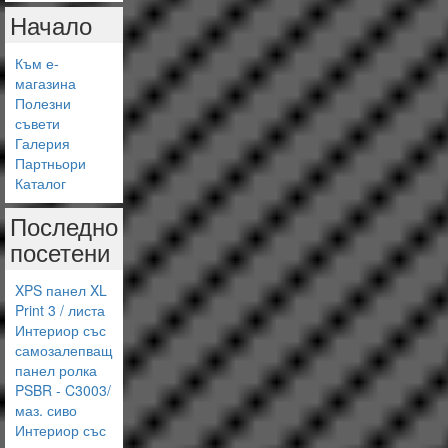
Начало
Към е-
магазина
Полезни
съвети
Галерия
Партньори
Каталог
Последно
посетени
XPS панел XL
Print 3 / листа
Интериор със
самозалепващ
панел ролка
PSBR - C3003/
маз. сиво
Интериор със