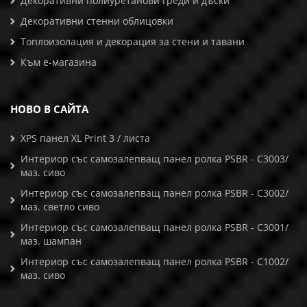
Декоративни полиуретанови греди и дъски
Декоративни стенни облицовки
Топлоизолация и декорация за стени и тавани
Към е-магазина
НОВО В САЙТА
XPS панел XL Print 3 / листа
Интериор със самозалепващ панел ролка PSBR - C3003/
маз. сиво
Интериор със самозалепващ панел ролка PSBR - C3002/
маз. светло сиво
Интериор със самозалепващ панел ролка PSBR - C3001/
маз. шампан
Интериор със самозалепващ панел ролка PSBR - C1002/
маз. сиво