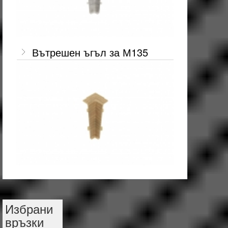
Вътрешен ъгъл за М135
Избрани
връзки