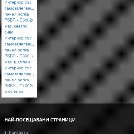
Интериор със
самозалепващ
панел ролка
PSBR - C3002/
маз. светло
сиво
Интериор със
самозалепващ
панел ролка
PSBR - C3001/
маз. шампан
Интериор със
самозалепващ
панел ролка
PSBR - C1002/
маз. сиво
НАЙ-ПОСЕЩАВАНИ СТРАНИЦИ
Контакти