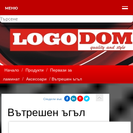
МЕНЮ
Начало
/
Продукти
/
Первази за
ламинат
/
Аксесоари
/ Вътрешен ъгъл
Сподели във:
Вътрешен ъгъл