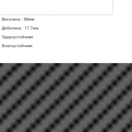
очина : 98мм
елина : 17.7мм
роустойчиви
гоустойчиви