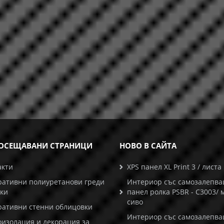
ОСЕЩАВАНИ СТРАНИЦИ
НОВО В САЙТА
акти
XPS панел XL Print 3 / листа
ративни полиуретанови греди
Интериор със самозалепв
ски
панел ролка PSBR - C3003/ 
сиво
ративни стенни облицовки
Интериор със самозалепв
оизолация и декорация за