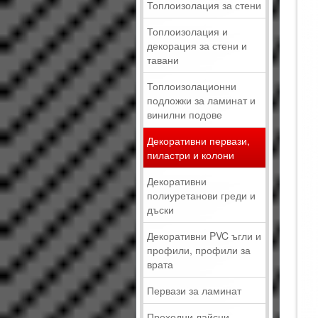
Топлоизолация за стени
Топлоизолация и
декорация за стени и
тавани
Топлоизолационни
подложки за ламинат и
винилни подове
Декоративни первази,
пиластри и колони
Декоративни
полиуретанови греди и
дъски
Декоративни PVC ъгли и
профили, профили за
врата
Первази за ламинат
Преходни лайсни