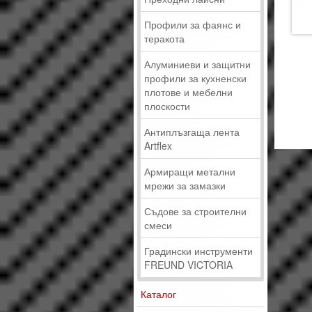
Профили за фаянс и
теракота
Вис
Алуминиеви и защитни
Деб
профили за кухненски
Уда
плотове и мебелни
плоскости
Вла
Антиплъзгаща лента
Artflex
Армиращи метални
мрежи за замазки
Съдове за строителни
смеси
Градински инструменти
FREUND VICTORIA
Каталог