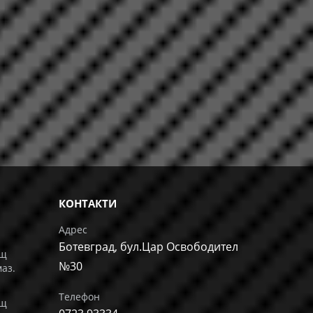
КОНТАКТИ
Адрес
Ботевград, бул.Цар Освободител
ащ
№30
маз.
Телефон
ащ