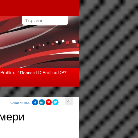
rofilux
/ Перваз LD Profilux DP7 -
Сподели във:
змери