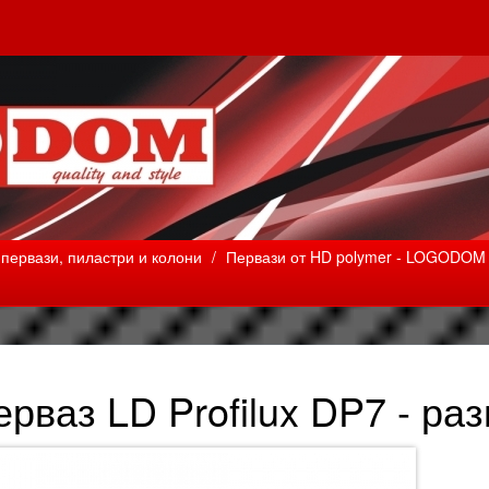
первази, пиластри и колони
/
Первази от HD polymer - LOGODOM P
ерваз LD Profilux DP7 - ра