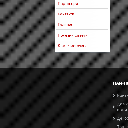
Партньори
Контакти
Галерия
Полезни съвети
Към е-магазина
НАЙ-П
Конт
Деко
и дъ
Деко
Топл