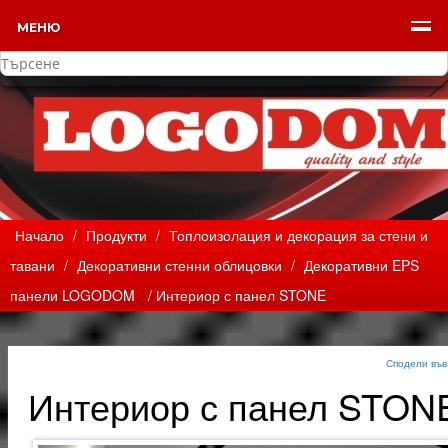
МЕНЮ
Начало
/
Продукти
/
Топлоизолация и декорация за стени и
тавани
/
Декоративни стенни облицовки
/
Декоративни EPS
панели LOGODOM
/ Интериор с панел STONE
Сподели във
Интериор с панел STON