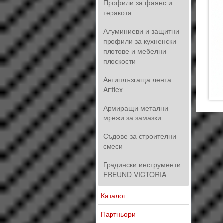
Профили за фаянс и
теракота
Алуминиеви и защитни
профили за кухненски
плотове и мебелни
плоскости
Антиплъзгаща лента
Artflex
Армиращи метални
мрежи за замазки
Съдове за строителни
смеси
Градински инструменти
FREUND VICTORIA
Каталог
Партньори