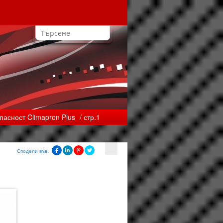
асност Climapron Plus
/ стр.1
Сподели във: