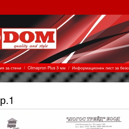
ия за стени
/
Climapron Plus 3 мм
/
Информационен лист за безоп
р.1