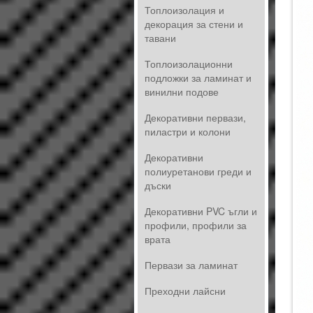
Топлоизолация и
декорация за стени и
тавани
Топлоизолационни
подложки за ламинат и
винилни подове
Декоративни первази,
пиластри и колони
Декоративни
полиуретанови греди и
дъски
Декоративни PVC ъгли и
профили, профили за
врата
Первази за ламинат
Преходни лайсни