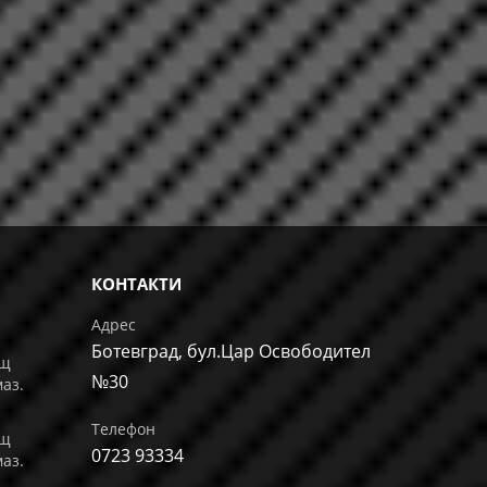
КОНТАКТИ
Адрес
Ботевград, бул.Цар Освободител
ащ
№30
маз.
Телефон
ащ
0723 93334
маз.