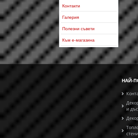
Контакти
Галерия
Полезни съвети
Към е-магазина
НАЙ-П
Конт
Деко
и дъ
Деко
Топл
стени