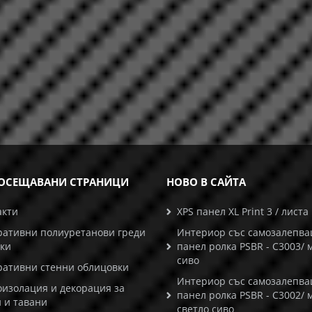
ОСЕЩАВАНИ СТРАНИЦИ
НОВО В САЙТА
акти
XPS панел XL Print 3 / листа
ративни полиуретанови греди
Интериор със самозалепв
ски
панел ролка PSBR - C3003/ 
сиво
ративни стенни облицовки
Интериор със самозалепв
оизолация и декорация за
панел ролка PSBR - C3002/ 
 и тавани
светло сиво