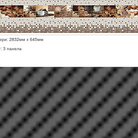
ери: 2832мм х 645мм
т: 3 панела