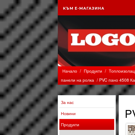
КЪМ Е-МАГАЗИНА
Начало
/
Продукти
/
Топлоизолаци
панели на ролка
/ PVC пано 4508 К
За нас
P
Новини
Продукти