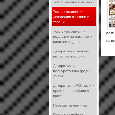
Топлоизолация за стени
Топлоизолация и
декорация за стени и
тавани
Топлоизолационни
разм
подложки за ламинат и
паке
винилни подове
Декоративни первази,
пиластри и колони
Декоративни
полиуретанови греди и
дъски
Декоративни PVC ъгли и
профили, профили за
врата
Первази за ламинат
Преходни лайсни