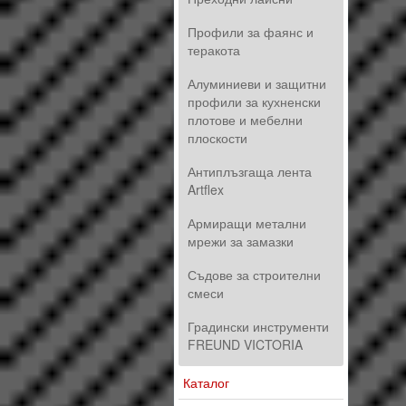
Профили за фаянс и
теракота
Алуминиеви и защитни
профили за кухненски
плотове и мебелни
плоскости
Антиплъзгаща лента
Artflex
Армиращи метални
мрежи за замазки
Съдове за строителни
смеси
Градински инструменти
FREUND VICTORIA
Каталог