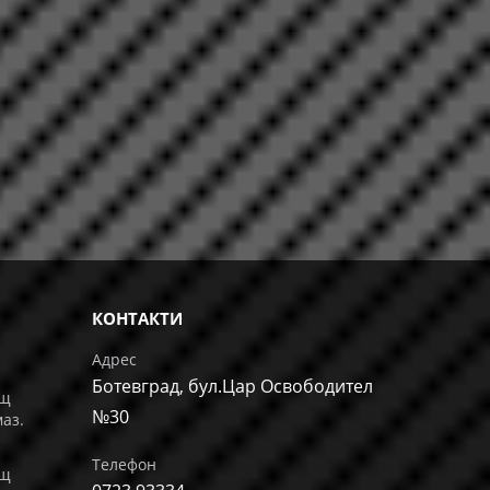
КОНТАКТИ
Адрес
Ботевград, бул.Цар Освободител
ащ
№30
маз.
Телефон
ащ