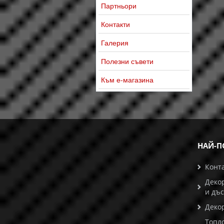
Партньори
Контакти
Галерия
Полезни съвети
Към е-магазина
НАЙ-П
Конт
Деко
и дъ
Деко
Топл