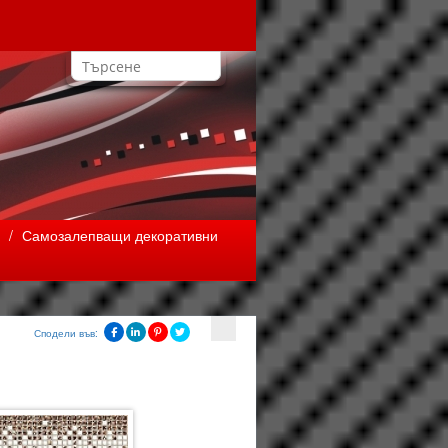
/
Самозалепващи декоративни
Сподели във: