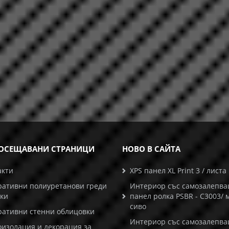
ОСЕЩАВАНИ СТРАНИЦИ
НОВО В САЙТА
акти
XPS панел XL Print 3 / листа
ративни полиуретанови греди
Интериор със самозалепв
ски
панел ролка PSBR - C3003/ 
сиво
ративни стенни облицовки
Интериор със самозалепв
оизолация и декорация за