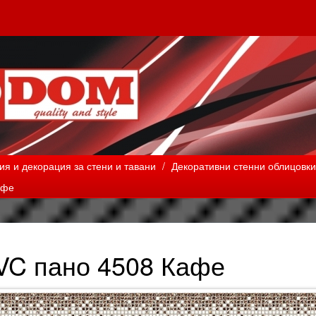
я и декорация за стени и тавани
/
Декоративни стенни облицовки
афе
VC пано 4508 Кафе