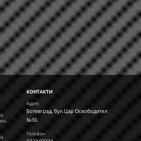
КОНТАКТИ
Адрес
Ботевград, бул.Цар Освободител
ащ
№30
маз.
Телефон
ащ