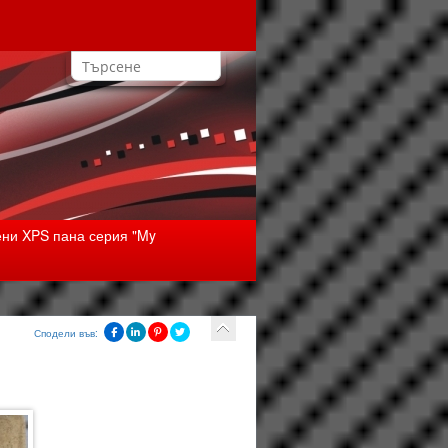
ни XPS пана серия "My
Сподели във: