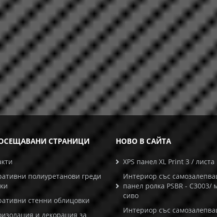
ОСЕЩАВАНИ СТРАНИЦИ
НОВО В САЙТА
акти
XPS панел XL Print 3 / листа
ративни полиуретанови греди
Интериор със самозалепв
ски
панел ролка PSBR - C3003/ 
сиво
ративни стенни облицовки
Интериор със самозалепв
оизолация и декорация за