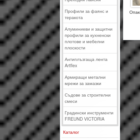
Профили за фаянс и
Опако
теракота
6 
Алуминиеви и защитни
профили за кухненски
плотове и мебелни
плоскости
Антиплъзгаща лента
Artflex
Армиращи метални
мрежи за замазки
Съдове за строителни
смеси
Градински инструменти
FREUND VICTORIA
Каталог