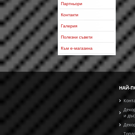
Партньори
Контакти
Галерия
Полезни съвети
Към е-магазина
НАЙ-П
Конт
Деко
и дъ
Деко
Топл