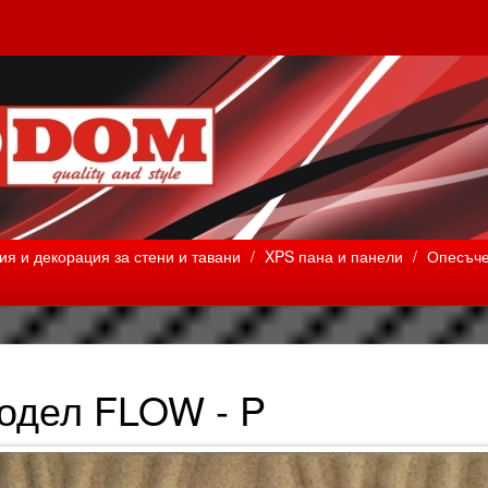
я и декорация за стени и тавани
/
XPS пана и панели
/
Опесъче
одел FLOW - P