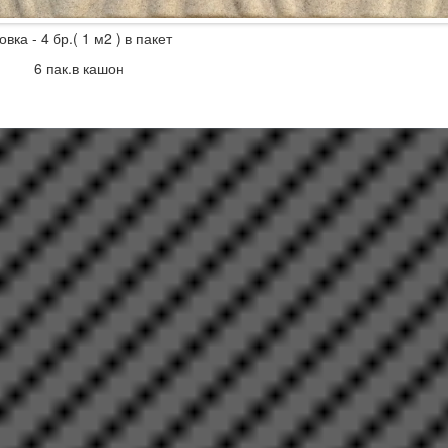
вка - 4 бр.( 1 м2 ) в пакет
пак.в кашон