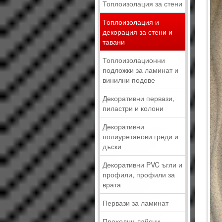
Топлоизолация за стени
Топлоизолация и
декорация за стени и
тавани
Топлоизолационни
подложки за ламинат и
винилни подове
Декоративни первази,
пиластри и колони
Декоративни
полиуретанови греди и
дъски
Декоративни PVC ъгли и
профили, профили за
врата
Первази за ламинат
Преходни лайсни