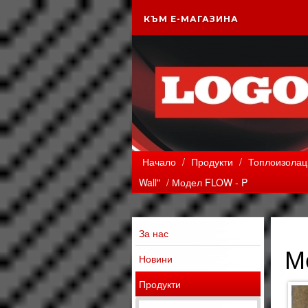
КЪМ Е-МАГАЗИНА
Начало
/
Продукти
/
Топлоизолаци
Wall"
/ Модел FLOW - P
За нас
М
Новини
Продукти