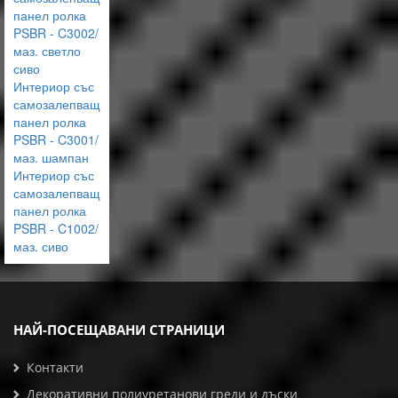
панел ролка
PSBR - C3002/
маз. светло
сиво
Интериор със
самозалепващ
панел ролка
PSBR - C3001/
маз. шампан
Интериор със
самозалепващ
панел ролка
PSBR - C1002/
маз. сиво
НАЙ-ПОСЕЩАВАНИ СТРАНИЦИ
Контакти
Декоративни полиуретанови греди и дъски