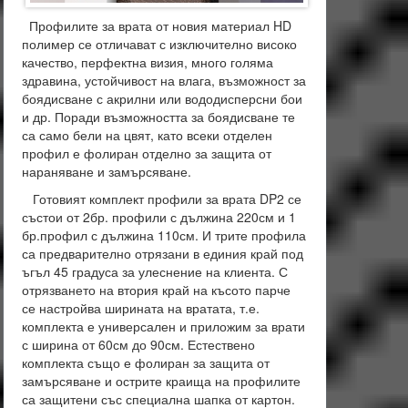
Профилите за врата от новия материал HD
полимер се отличават с изключително високо
качество, перфектна визия, много голяма
здравина, устойчивост на влага, възможност за
боядисване с акрилни или вододисперсни бои
и др. Поради възможността за боядисване те
са само бели на цвят, като всеки отделен
профил е фолиран отделно за защита от
нараняване и замърсяване.
Готовият комплект профили за врата DP2 се
състои от 2бр. профили с дължина 220см и 1
бр.профил с дължина 110см. И трите профила
са предварително отрязани в единия край под
ъгъл 45 градуса за улеснение на клиента. С
отрязването на втория край на късото парче
се настройва ширината на вратата, т.е.
комплекта е универсален и приложим за врати
с ширина от 60см до 90см. Естествено
комплекта също е фолиран за защита от
замърсяване и острите краища на профилите
са защитени със специална шапка от картон.