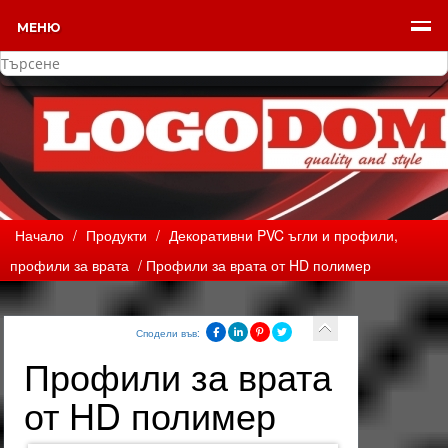
МЕНЮ
Начало
/
Продукти
/
Декоративни PVC ъгли и профили,
профили за врата
/ Профили за врата от HD полимер
Сподели във:
Профили за врата
от HD полимер