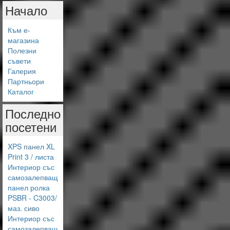
Начало
Към е-
магазина
Полезни
съвети
Галерия
Партньори
Каталог
Последно
посетени
XPS панел XL
Print 3 / листа
Интериор със
самозалепващ
панел ролка
PSBR - C3003/
маз. сиво
Интериор със
самозалепващ