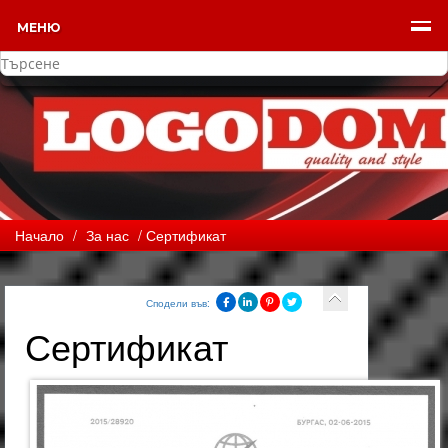
МЕНЮ
Начало
/
За нас
/ Сертификат
Сподели във:
Сертификат