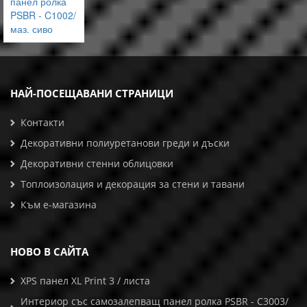
панел ролка
PSBR - C1002/
маз. сиво
НАЙ-ПОСЕЩАВАНИ СТРАНИЦИ
Контакти
Декоративни полиуретанови греди и дъски
Декоративни стенни облицовки
Топлоизолация и декорация за стени и тавани
Към е-магазина
НОВО В САЙТА
XPS панел XL Print 3 / листа
Интериор със самозалепващ панел ролка PSBR - C3003/