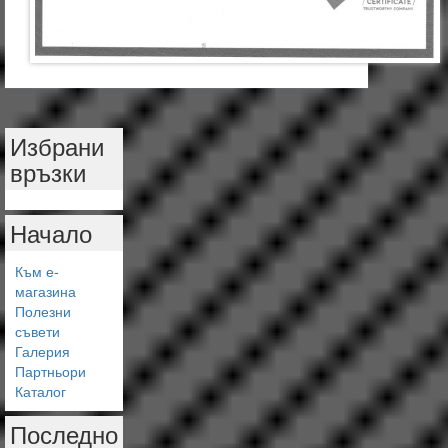
Избрани
връзки
Начало
Към е-
магазина
Полезни
съвети
Галерия
Партньори
Каталог
Последно