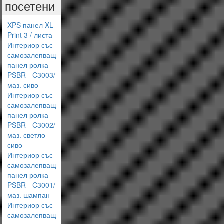
посетени
XPS панел XL
Print 3 / листа
Интериор със
самозалепващ
панел ролка
PSBR - C3003/
маз. сиво
Интериор със
самозалепващ
панел ролка
PSBR - C3002/
маз. светло
сиво
Интериор със
самозалепващ
панел ролка
PSBR - C3001/
маз. шампан
Интериор със
самозалепващ