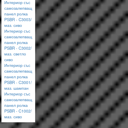
Интериор със
самозалепващ
панел ролка
PSBR - C3003/
маз. сиво
Интериор със
самозалепващ
панел ролка
PSBR - C3002/
маз. светло
сиво
Интериор със
самозалепващ
панел ролка
PSBR - C3001/
маз. шампан
Интериор със
самозалепващ
панел ролка
PSBR - C1002/
маз. сиво