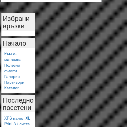
Избрани
връзки
Начало
Към е-
магазина
Полезни
съвети
Галерия
Партньори
Каталог
Последно
посетени
XPS панел XL
Print 3 / листа