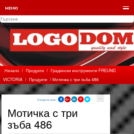
МЕНЮ
Начало
/
Продукти
/
Градински инструменти FREUND
VICTORIA
/
Продукти
/ Мотичка с три зъба 486
Сподели във:
Мотичка с три
зъба 486