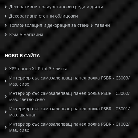
Декоративни полиуретанови греди и дъски
Декоративни стенни облицовки
Топлоизолация и декорация за стени и тавани
Към е-магазина
НОВО В САЙТА
XPS панел XL Print 3 / листа
Интериор със самозалепващ панел ролка PSBR - C3003/
маз. сиво
Интериор със самозалепващ панел ролка PSBR - C3002/
маз. светло сиво
Интериор със самозалепващ панел ролка PSBR - C3001/
маз. шампан
Интериор със самозалепващ панел ролка PSBR - C1002/
маз. сиво