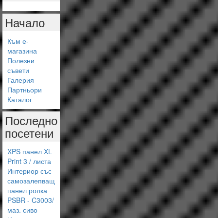
Начало
Към е-
магазина
Полезни
съвети
Галерия
Партньори
Каталог
Последно
посетени
XPS панел XL
Print 3 / листа
Интериор със
самозалепващ
панел ролка
PSBR - C3003/
маз. сиво