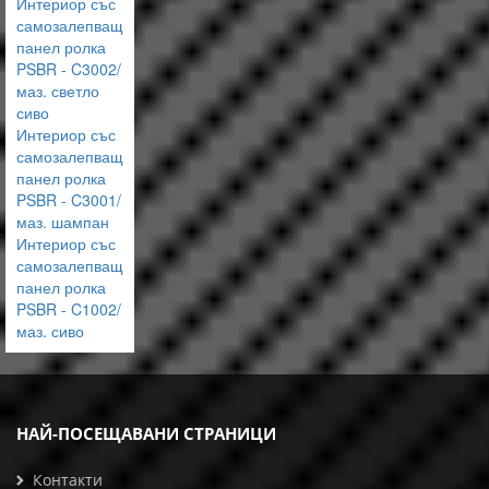
Интериор със
самозалепващ
панел ролка
PSBR - C3002/
маз. светло
сиво
Интериор със
самозалепващ
панел ролка
PSBR - C3001/
маз. шампан
Интериор със
самозалепващ
панел ролка
PSBR - C1002/
маз. сиво
НАЙ-ПОСЕЩАВАНИ СТРАНИЦИ
Контакти