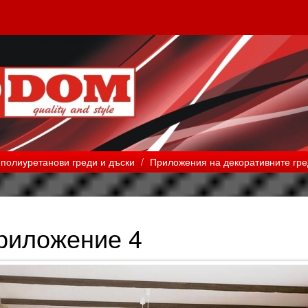
 полиуретанови греди и дъски
/
Приложения на декоративните гр
риложение 4