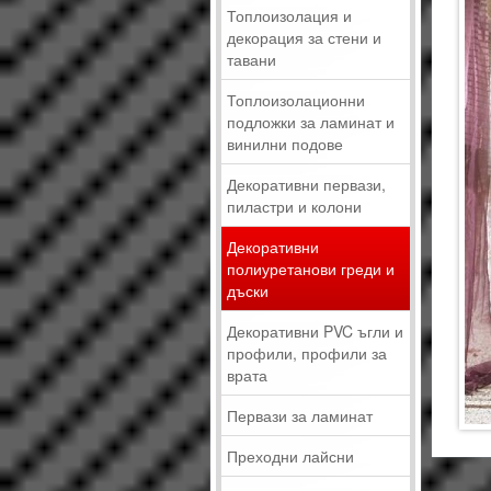
Топлоизолация и
декорация за стени и
тавани
Топлоизолационни
подложки за ламинат и
винилни подове
Декоративни первази,
пиластри и колони
Декоративни
полиуретанови греди и
дъски
Декоративни PVC ъгли и
профили, профили за
врата
Первази за ламинат
Преходни лайсни