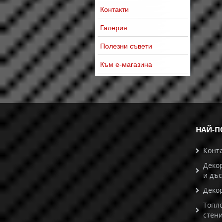
Контакти
Галерия
Полезни съвети
Към е-магазина
НАЙ-П
Конт
Деко
и дъ
Деко
Топл
стени