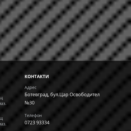
КОНТАКТИ
Адрес
Ботевград, бул.Цар Освободител
ащ
№30
маз.
Телефон
ащ
0723 93334
маз.