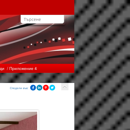
еди
/ Приложение 4
Сподели във: