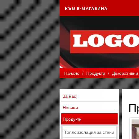
КЪМ Е-МАГАЗИНА
Начало
/
Продукти
/
Декоративни
За нас
П
Новини
Продукти
Топлоизолация за стени