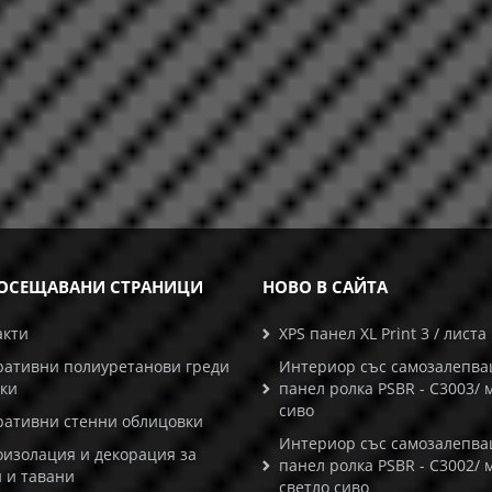
ОСЕЩАВАНИ СТРАНИЦИ
НОВО В САЙТА
акти
XPS панел XL Print 3 / листа
ративни полиуретанови греди
Интериор със самозалепв
ски
панел ролка PSBR - C3003/ 
сиво
ративни стенни облицовки
Интериор със самозалепв
оизолация и декорация за
панел ролка PSBR - C3002/ 
 и тавани
светло сиво