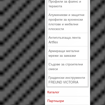
Профили за фаянс и
теракота
Алуминиеви и защитни
профили за кухненски
плотове и мебелни
плоскости
Антиплъзгаща лента
Artflex
Армиращи метални
мрежи за замазки
Съдове за строителни
смеси
Градински инструменти
FREUND VICTORIA
Каталог
Партньори