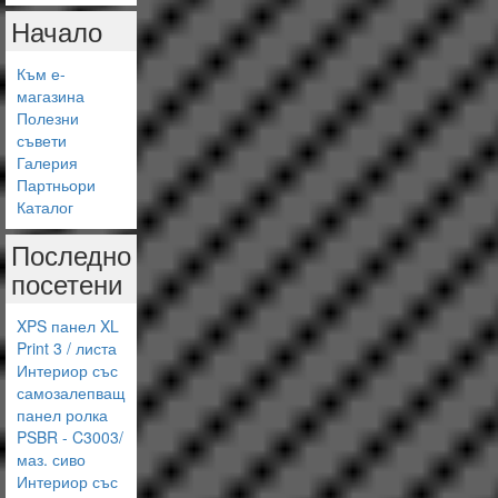
Начало
Към е-
магазина
Полезни
съвети
Галерия
Партньори
Каталог
Последно
посетени
XPS панел XL
Print 3 / листа
Интериор със
самозалепващ
панел ролка
PSBR - C3003/
маз. сиво
Интериор със