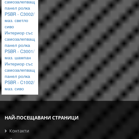
самозалепващ
панел ролка
PSBR - C3002/
маз. светло
сиво
Интериор със
самозалепващ
панел ролка
PSBR - C3001/
маз. шампан
Интериор със
самозалепващ
панел ролка
PSBR - C1002/
маз. сиво
НАЙ-ПОСЕЩАВАНИ СТРАНИЦИ
Контакти