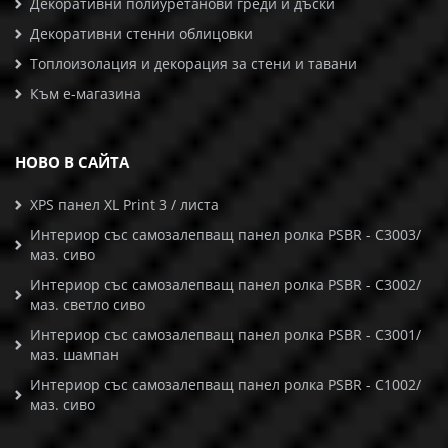
Декоративни полиуретанови греди и дъски
Декоративни стенни облицовки
Топлоизолация и декорация за стени и тавани
Към е-магазина
НОВО В САЙТА
XPS панел XL Print 3 / листа
Интериор със самозалепващ панел ролка PSBR - C3003/
маз. сиво
Интериор със самозалепващ панел ролка PSBR - C3002/
маз. светло сиво
Интериор със самозалепващ панел ролка PSBR - C3001/
маз. шампан
Интериор със самозалепващ панел ролка PSBR - C1002/
маз. сиво