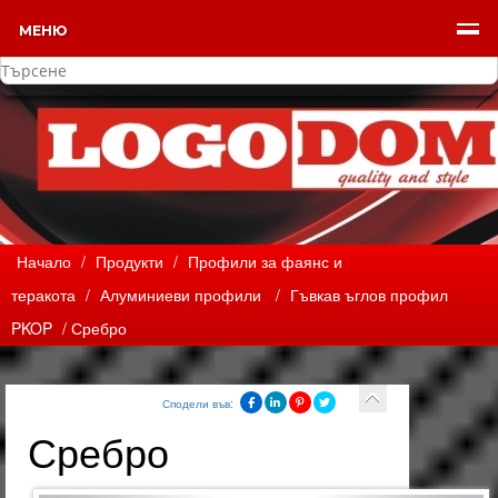
МЕНЮ
Начало
/
Продукти
/
Профили за фаянс и
теракота
/
Алуминиеви профили
/
Гъвкав ъглов профил
PKOP
/ Сребро
Сподели във:
Сребро