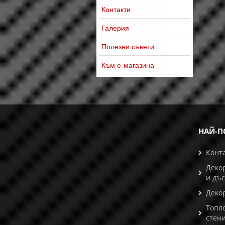
Контакти
Галерия
Полезни съвети
Към е-магазина
НАЙ-П
Конт
Деко
и дъ
Деко
Топл
стени