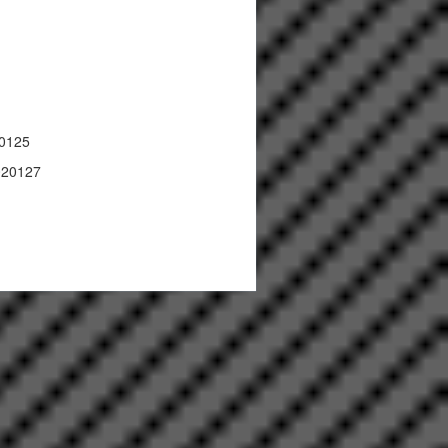
20125
020127