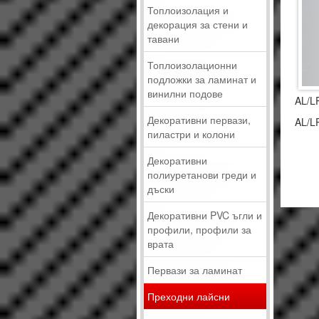
Топлоизолация и
декорация за стени и
тавани
Топлоизолационни
подложки за ламинат и
винилни подове
AL/L
Декоративни первази,
AL/L
пиластри и колони
Декоративни
полиуретанови греди и
дъски
Декоративни PVC ъгли и
профили, профили за
врата
Первази за ламинат
Преходни лайсни