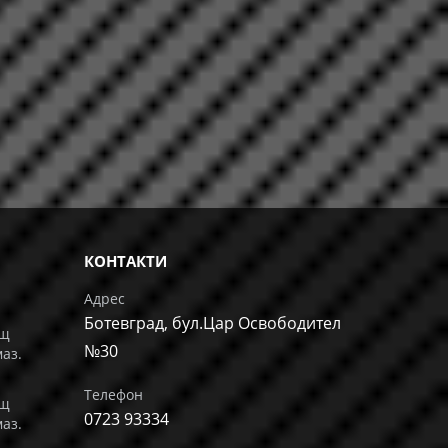
КОНТАКТИ
Адрес
Ботевград, бул.Цар Освободител
ащ
№30
маз.
Телефон
ащ
0723 93334
маз.