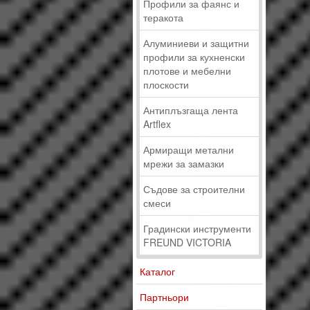
Профили за фаянс и
теракота
Алуминиеви и защитни
профили за кухненски
плотове и мебелни
плоскости
Антиплъзгаща лента
Artflex
Армиращи метални
мрежи за замазки
Съдове за строителни
смеси
Градински инструменти
FREUND VICTORIA
Каталог
Партньори