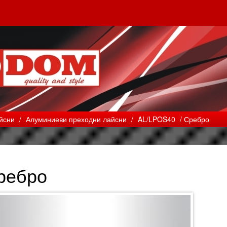
йсни
/
Алуминиеви преходни лайсни
/
AL/LPOS40
/ Сребро
ребро