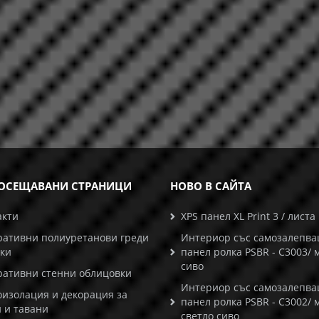
ОСЕЩАВАНИ СТРАНИЦИ
НОВО В САЙТА
акти
XPS панел XL Print 3 / листа
ративни полиуретанови греди
Интериор със самозалепв
ски
панел ролка PSBR - C3003/ 
сиво
ративни стенни облицовки
Интериор със самозалепв
оизолация и декорация за
панел ролка PSBR - C3002/ 
 и тавани
светло сиво