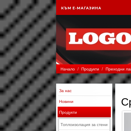
КЪМ Е-МАГАЗИНА
Начало
/
Продукти
/
Преходни ла
За нас
С
Новини
Продукти
Топлоизолация за стени