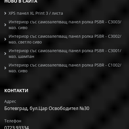
НОВО В САЙТА
XPS панел XL Print 3 / листа
Интериор със самозалепващ панел ролка PSBR - C3003/
маз. сиво
Интериор със самозалепващ панел ролка PSBR - C3002/
маз. светло сиво
Интериор със самозалепващ панел ролка PSBR - C3001/
маз. шампан
Интериор със самозалепващ панел ролка PSBR - C1002/
маз. сиво
КОНТАКТИ
Адрес
Ботевград, бул.Цар Освободител №30
Телефон
0723 93334