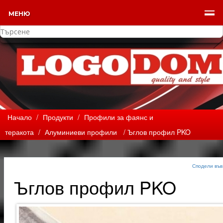
МЕНЮ
Начало
/
Продукти
/
Профили за фаянс и
теракота
/
Алуминиеви профили
/ Ъглов профил PKO
Сподели във
Ъглов профил PKO