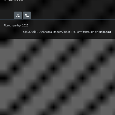
Логос трейд - 2026
Уеб дизайн, изработка, поддръжка и
SEO
оптимизация от
Максофт