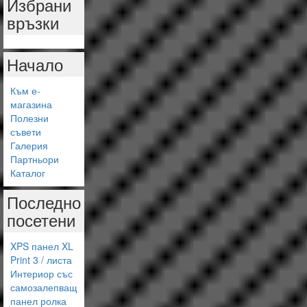
Избрани
връзки
Начало
Към е-
магазина
Полезни
съвети
Галерия
Партньори
Каталог
Последно
посетени
XPS панел XL
Print 3 / листа
Интериор със
самозалепващ
панел ролка