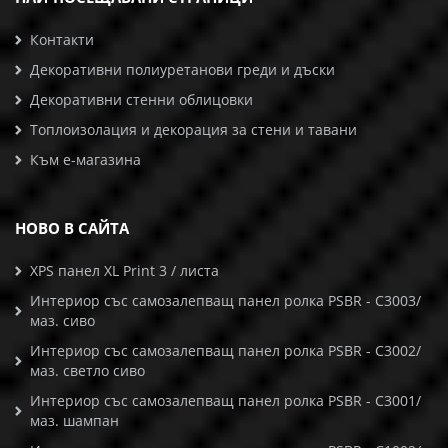
Контакти
Декоративни полиуретанови греди и дъски
Декоративни стенни облицовки
Топлоизолация и декорация за стени и тавани
Към е-магазина
НОВО В САЙТА
XPS панел XL Print 3 / листа
Интериор със самозалепващ панел ролка PSBR - C3003/
маз. сиво
Интериор със самозалепващ панел ролка PSBR - C3002/
маз. светло сиво
Интериор със самозалепващ панел ролка PSBR - C3001/
маз. шампан