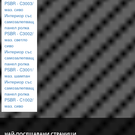
PSBR - C3003/
маз. сиво
Интериор със
самозалепващ
панел ролка
PSBR - C3002/
маз. светло
сиво
Интериор със
самозалепващ
панел ролка
PSBR - C3001/
маз. шампан
Интериор със
самозалепващ
панел ролка
PSBR - C1002/
маз. сиво
НАЙ-ПОСЕЩАВАНИ СТРАНИЦИ