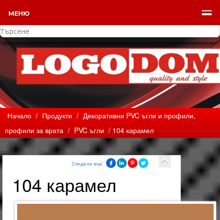
МЕНЮ
Начало
/
Продукти
/
Декоративни PVC ъгли и профили,
профили за врата
/
PVC ъгли
/ 104 карамел
Сподели във:
104 карамел