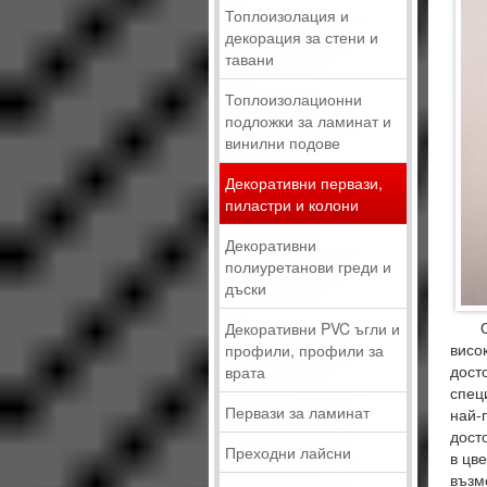
Топлоизолация и
декорация за стени и
тавани
Топлоизолационни
подложки за ламинат и
винилни подове
Декоративни первази,
пиластри и колони
Декоративни
полиуретанови греди и
дъски
От 0
Декоративни PVC ъгли и
висо
профили, профили за
досто
врата
спец
Первази за ламинат
най-
дост
Преходни лайсни
в цве
възм