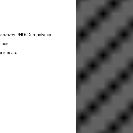
м
коплътен /HD/ Duropolymer
ърди
р и влага