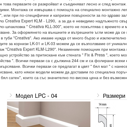
н това первазите се разкройват и съединяват лесно и след монтаж 
дими. Монтажа се извършва с помощта на специално монтажно лепи
", или при по-специфични и капризни повърхности за по-здраво за
ло Creativa Expert KLM - L290, а за да е невидимо надлъжното свъ
ло-шпакловка " Creativa KLL-300", което не пожълтява с времето и 
хване. За оформянето на външните и вътрешните ъгли може да се 
 в туби "Creativa". Ако имаме нужда от много бързо и изключително
дите за корнизи LK-01 и LK-03 можем да се възползваме от уникал
аж "Creativa Expert KLM-L290". Незаменим помощник при монтажа 
щно устройство за притискане към стената " Fix & Press ", което м
ойства ". Всички первази са с дължина 244 см и са фолирани всеки 
мърсяване. Всички первази се предлагат в цвят " бял мат " с нанес
исване, като някои модели можем да доставим по специална поръчк
" бял сатен", които са със значително по-висока цена и без възмо
Модел LPC - 04
Размери 