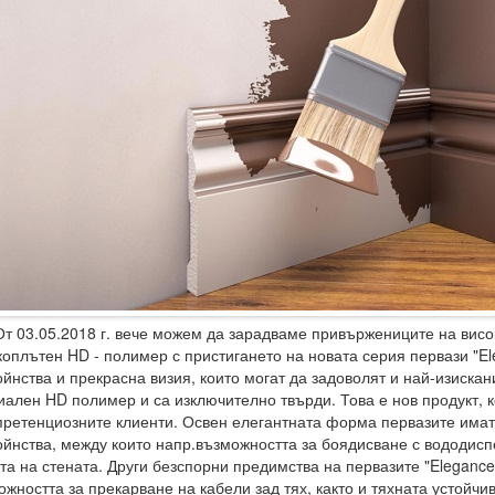
3.05.2018 г. вече можем да зарадваме привържениците на висок
коплътен HD - полимер с пристигането на новата серия первази "E
йнства и прекрасна визия, които могат да задоволят и най-изискани
иален HD полимер и са изключително твърди. Това е нов продукт, 
претенциозните клиенти. Освен елегантната форма первазите има
ойнства, между които напр.възможността за боядисване с вододисп
та на стената. Други безспорни предимства на первазите "Elegance"
ожността за прекарване на кабели зад тях, както и тяхната устойчи