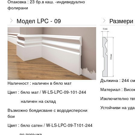
Опаковка : 23 бр.в каш. -индивидуално
фолирани
Модел LPC - 09
Размери 
Дължина : 244 с
Наличност : наличен в бяло мат
Материал : Висо
Цвят : бяло мат / W-LS-LPC-09-101-244
Изключително тв
наличен на склад
Устойчиви на уда
Възможно боядисване с вододисперсни
бои
Цвят : бяло сатен / W-LS-LPC-09-T101-244
по поръчка