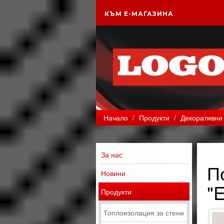
КЪМ Е-МАГАЗИНА
Начало
/
Продукти
/
Декоративни 
За нас
П
Новини
"
Продукти
Топлоизолация за стени