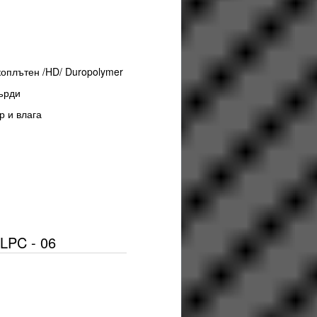
м
коплътен /HD/ Duropolymer
ърди
р и влага
LPC - 06