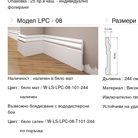
Опаковка : 25 бр.в каш. - индивидуално
фолирани
Модел LPC - 08
Размери 
Наличност : наличен в бяло мат
Дължина : 244 с
Цвят : бяло мат / W-LS-LPC-08-101-244
Материал : Висо
наличен
Изключително тв
Възможно боядисване с вододисперсни
Устойчиви на уда
бои
Цвят : бяло сатен / W-LS-LPC-08-T101-244
по поръчка