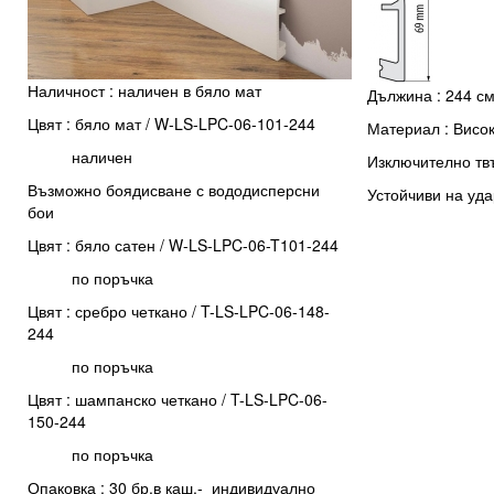
Наличност : наличен в бяло мат
Дължина : 244 с
Цвят : бяло мат / W-LS-LPC-06-101-244
Материал : Висо
наличен
Изключително тв
Възможно боядисване с вододисперсни
Устойчиви на уда
бои
Цвят : бяло сатен / W-LS-LPC-06-T101-244
по поръчка
Цвят : сребро четкано / T-LS-LPC-06-148-
244
по поръчка
Цвят : шампанско четкано / T-LS-LPC-06-
150-244
по поръчка
Опаковка : 30 бр.в каш.- индивидуално