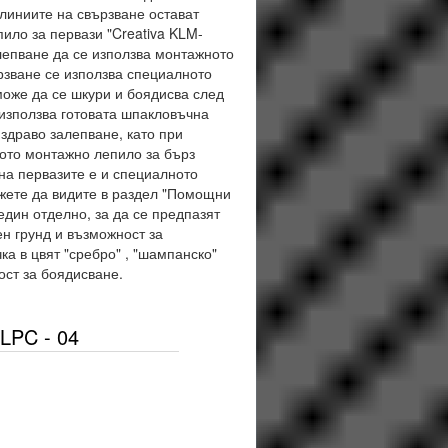
линиите на свързване остават
ло за первази "Creativa KLM-
лепване да се използва монтажното
рзване се използва специалното
може да се шкури и боядисва след
използва готовата шпакловъчна
 здраво залепване, като при
ното монтажно лепило за бърз
на первазите е и специалното
ожете да видите в раздел "Помощни
един отделно, за да се предпазят
ен грунд и възможност за
а в цвят "сребро" , "шампанско"
жност за боядисване.
LPC - 04