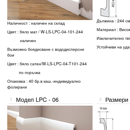
Дължина : 244 с
Наличност : наличен на склад
Материал : Висо
Цвят : бяло мат / W-LS-LPC-04-101-244
Изключително тв
наличен
Устойчиви на уда
Възможно боядисване с вододисперсни
бои
Цвят : бяло сатен/W-LS-LPC-04-T101-244
по поръчка
Опаковка : 40 бр.в каш.-индивидуално
фолирани
Модел LPC - 06
Размери 