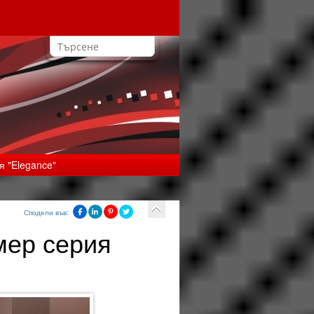
я "Elegance"
Сподели във:
мер серия