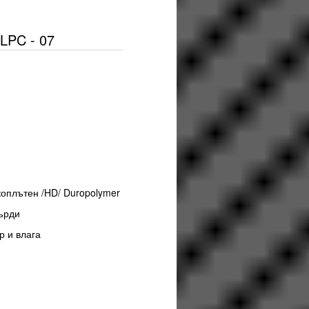
LPC - 07
м
коплътен /HD/ Duropolymer
ърди
р и влага