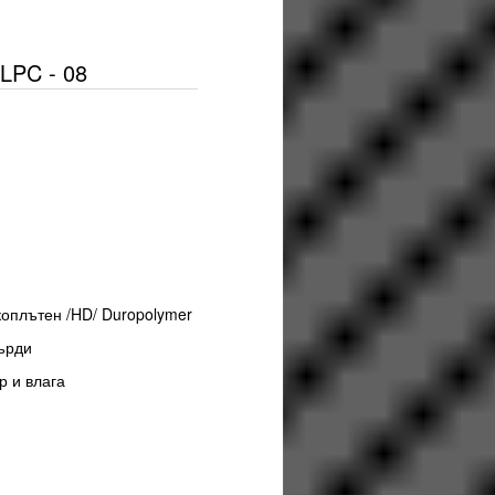
LPC - 08
м
коплътен /HD/ Duropolymer
ърди
р и влага