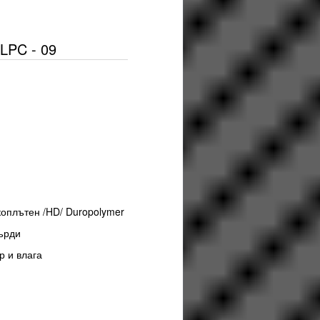
LPC - 09
м
коплътен /HD/ Duropolymer
ърди
р и влага