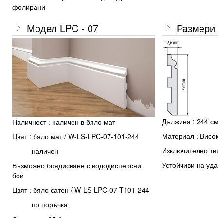
фолирани
Модел LPC - 07
Размери 
Дължина : 244 с
Наличност : наличен в бяло мат
Материал : Висо
Цвят : бяло мат / W-LS-LPC-07-101-244
Изключително тв
наличен
Устойчиви на уда
Възможно боядисване с вододисперсни
бои
Цвят : бяло сатен / W-LS-LPC-07-T101-244
по поръчка