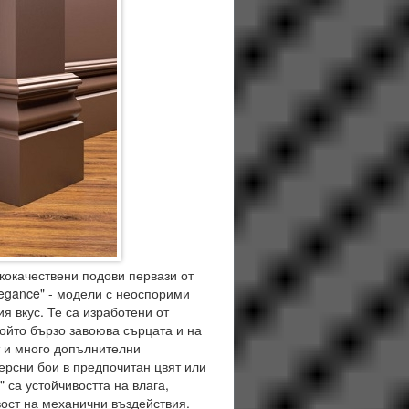
окачествени подови первази от
legance" - модели с неоспорими
я вкус. Те са изработени от
който бързо завоюва сърцата и на
т и много допълнителни
ерсни бои в предпочитан цвят или
 са устойчивостта на влага,
вост на механични въздействия.