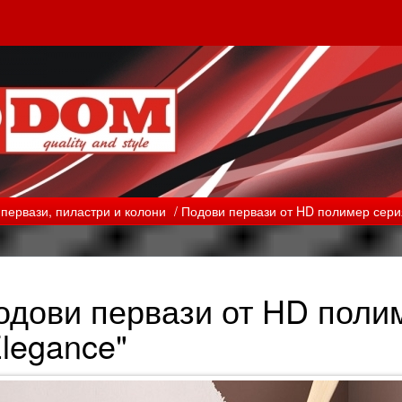
первази, пиластри и колони
/ Подови первази от HD полимер сери
одови первази от HD поли
Elegance"