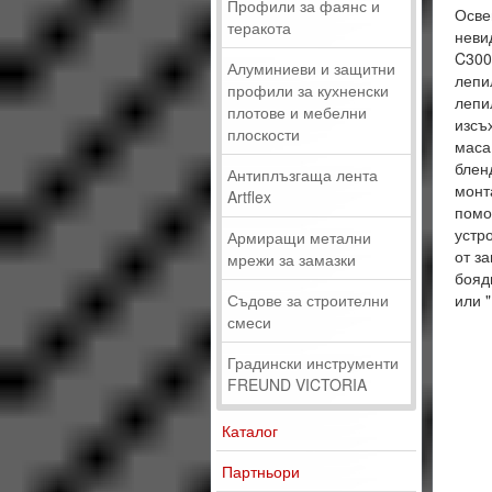
Профили за фаянс и
Осве
теракота
неви
C300
Алуминиеви и защитни
лепи
профили за кухненски
лепи
плотове и мебелни
изсъ
плоскости
маса
блен
Антиплъзгаща лента
монт
Artflex
помо
устр
Армиращи метални
от за
мрежи за замазки
бояд
Съдове за строителни
или 
смеси
Градински инструменти
FREUND VICTORIA
Каталог
Партньори