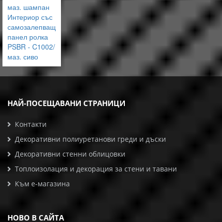
маз. шампан
Интериор със
самозалепващ
панел ролка
PSBR - C1002/
маз. сиво
НАЙ-ПОСЕЩАВАНИ СТРАНИЦИ
Контакти
Декоративни полиуретанови греди и дъски
Декоративни стенни облицовки
Топлоизолация и декорация за стени и тавани
Към е-магазина
НОВО В САЙТА