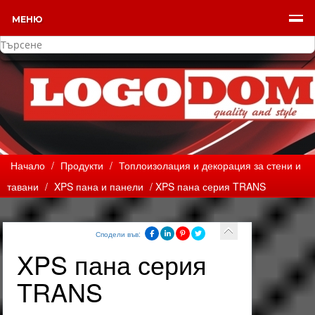
МЕНЮ
Начало
/
Продукти
/
Топлоизолация и декорация за стени и
тавани
/
XPS пана и панели
/ XPS пана серия TRANS
Сподели във:
XPS пана серия
TRANS