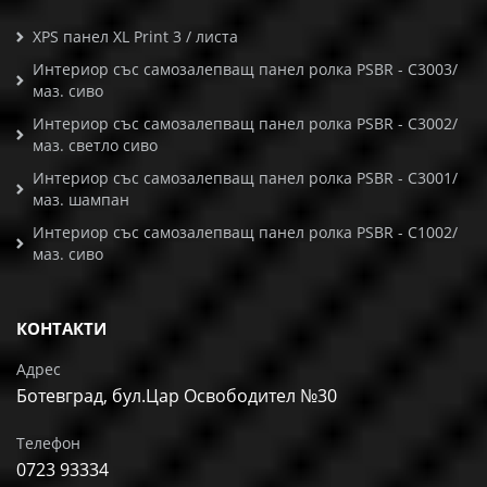
XPS панел XL Print 3 / листа
Интериор със самозалепващ панел ролка PSBR - C3003/
маз. сиво
Интериор със самозалепващ панел ролка PSBR - C3002/
маз. светло сиво
Интериор със самозалепващ панел ролка PSBR - C3001/
маз. шампан
Интериор със самозалепващ панел ролка PSBR - C1002/
маз. сиво
КОНТАКТИ
Адрес
Ботевград, бул.Цар Освободител №30
Телефон
0723 93334