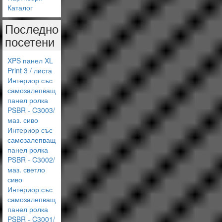
Каталог
Последно
посетени
XPS панел XL
Print 3 / листа
Интериор със
самозалепващ
панел ролка
PSBR - C3003/
маз. сиво
Интериор със
самозалепващ
панел ролка
PSBR - C3002/
маз. светло
сиво
Интериор със
самозалепващ
панел ролка
PSBR - C3001/