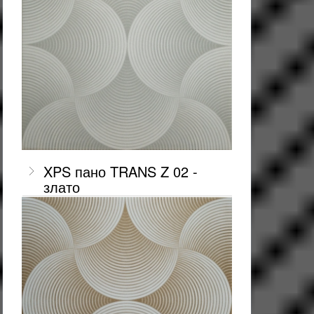
XPS пано TRANS Z 02 -
злато