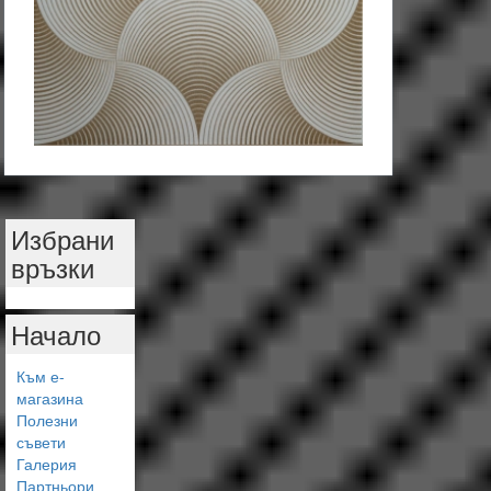
Избрани
връзки
Начало
Към е-
магазина
Полезни
съвети
Галерия
Партньори