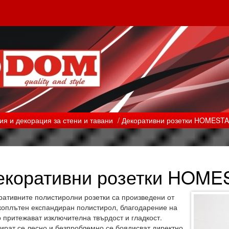
я и декорация за стени и тавани
/ Декоративни розетки HOMESTA
екоративни розетки HOME
ративните полистиролни розетки са произведени от
коплътен експандиран полистирол, благодарение на
о притежават изключителна твърдост и гладкост.
ират се лесно и безпроблемно се боядисват директно