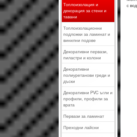
Топлоизолация и
с во
декорация за стени и
тавани
Топлоизолационни
подложки за ламинат и
винилни подове
Декоративни первази,
пиластри и колони
Декоративни
полиуретанови греди и
дъски
Декоративни PVC ъгли и
профили, профили за
врата
Первази за ламинат
Преходни лайсни