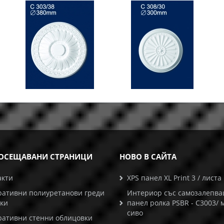
ОСЕЩАВАНИ СТРАНИЦИ
НОВО В САЙТА
акти
XPS панел XL Print 3 / листа
ративни полиуретанови греди
Интериор със самозалепв
ски
панел ролка PSBR - C3003/ 
сиво
ративни стенни облицовки