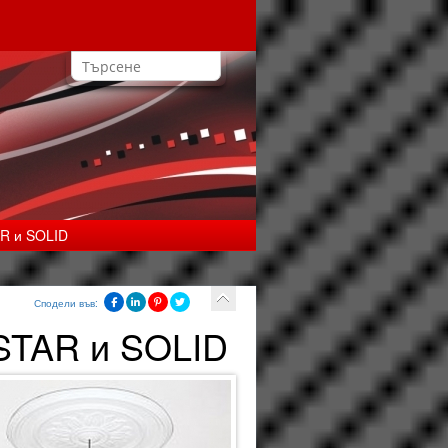
R и SOLID
Сподели във:
STAR и SOLID