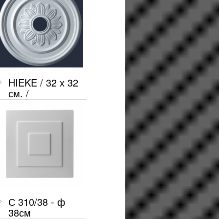
HIEKE / 32 х 32
см. /
С 310/38 - ф
38см