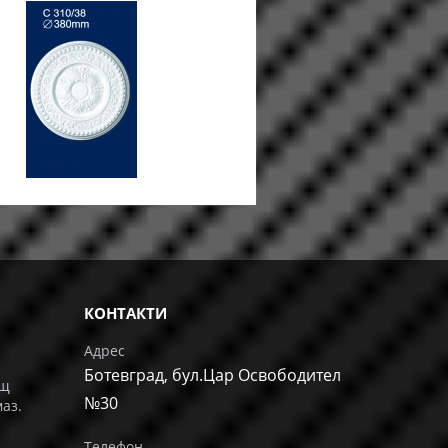
КОНТАКТИ
Адрес
Ботевград, бул.Цар Освободител
ащ
№30
маз.
Телефон