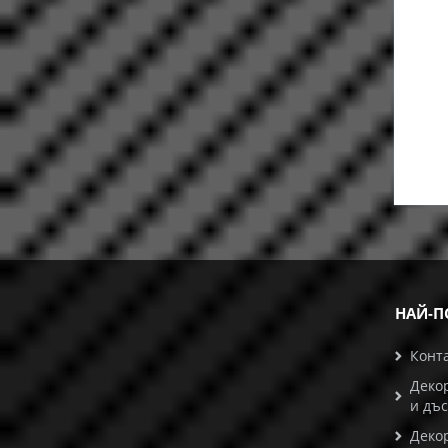
НАЙ-П
Конт
Деко
и дъ
Деко