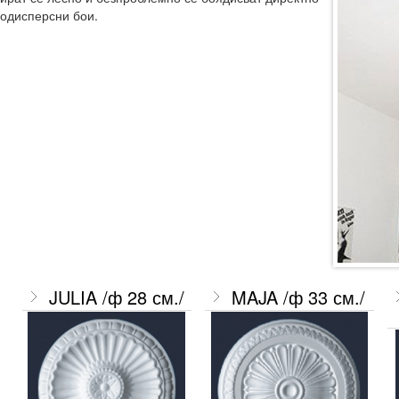
додисперсни бои.
JULIA /ф 28 см./
MAJA /ф 33 см./