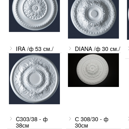
IRA /ф 53 см./
DIANA /ф 30 см./
C303/38 - ф
С 308/30 - ф
38см
30см