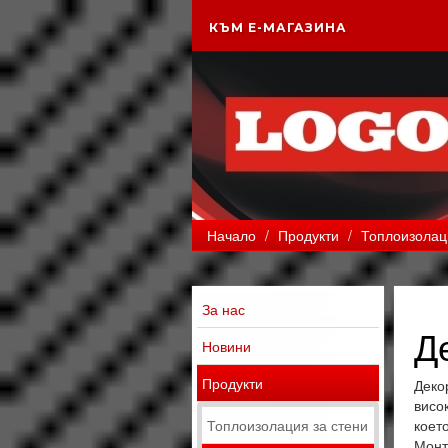
КЪМ Е-МАГАЗИНА
Начало
/
Продукти
/
Топлоизолаци
За нас
Д
Новини
Продукти
Деко
висо
Топлоизолация за стени
коет
Монт