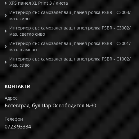
XPS панел XL Print 3 / листа
Интериор със самозалепващ панел ролка PSBR - C3003/
маз. сиво
Интериор със самозалепващ панел ролка PSBR - C3002/
маз. светло сиво
Интериор със самозалепващ панел ролка PSBR - C3001/
маз. шампан
Интериор със самозалепващ панел ролка PSBR - C1002/
маз. сиво
КОНТАКТИ
Адрес
Ботевград, бул.Цар Освободител №30
Телефон
0723 93334