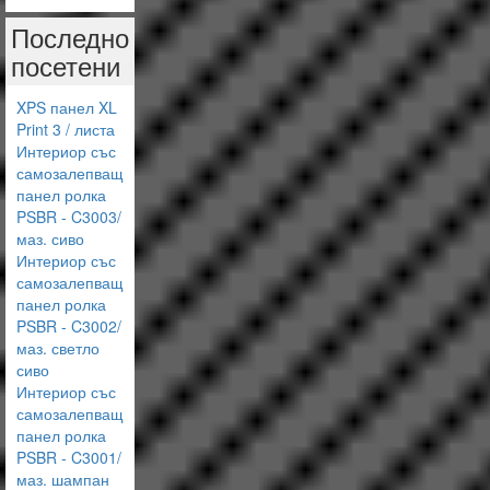
Последно
посетени
XPS панел XL
Print 3 / листа
Интериор със
самозалепващ
панел ролка
PSBR - C3003/
маз. сиво
Интериор със
самозалепващ
панел ролка
PSBR - C3002/
маз. светло
сиво
Интериор със
самозалепващ
панел ролка
PSBR - C3001/
маз. шампан