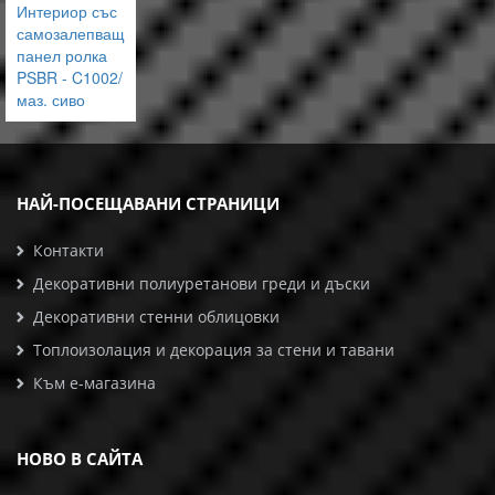
Интериор със
самозалепващ
панел ролка
PSBR - C1002/
маз. сиво
НАЙ-ПОСЕЩАВАНИ СТРАНИЦИ
Контакти
Декоративни полиуретанови греди и дъски
Декоративни стенни облицовки
Топлоизолация и декорация за стени и тавани
Към е-магазина
НОВО В САЙТА