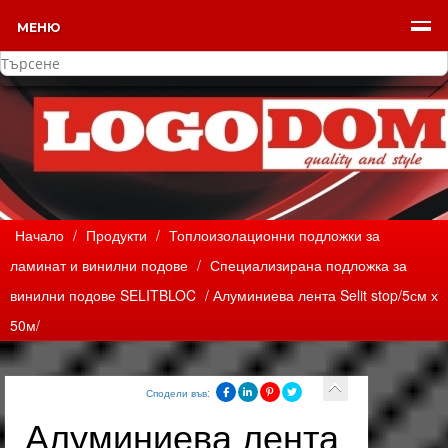
МЕНЮ
Начало
/
Продукти
/
Топлоизолационни подложки за
ламинат и винилни подове
/
Специализирана подложка за
винилни подове SELITBLOC
/ Алуминиева лента Selit stop/5см х
50м/
Сподели във:
Алуминиева лента