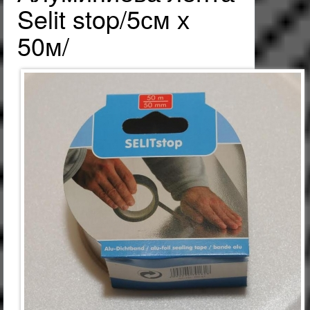
Selit stop/5см х
50м/