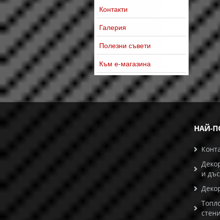
Контакти
Галерия
Полезни съвети
Към е-магазина
НАЙ-П
Конт
Деко
и дъ
Деко
Топл
стени