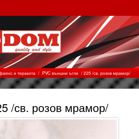
фаянс и теракота
/
PVC външни ъгли
/ 225 /св. розов мрамор/
25 /св. розов мрамор/