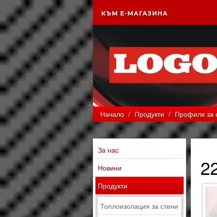
КЪМ Е-МАГАЗИНА
Начало
/
Продукти
/
Профили за 
За нас
2
Новини
Продукти
Топлоизолация за стени