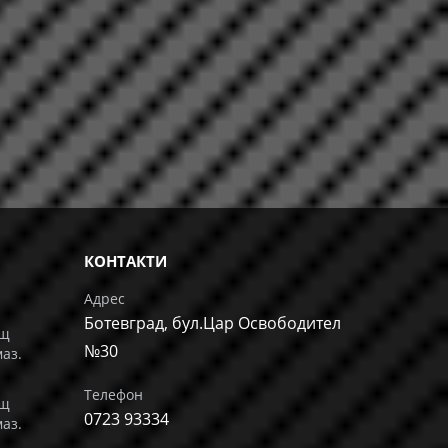
КОНТАКТИ
Адрес
Ботевград, бул.Цар Освободител
ащ
№30
маз.
Телефон
ащ
0723 93334
маз.