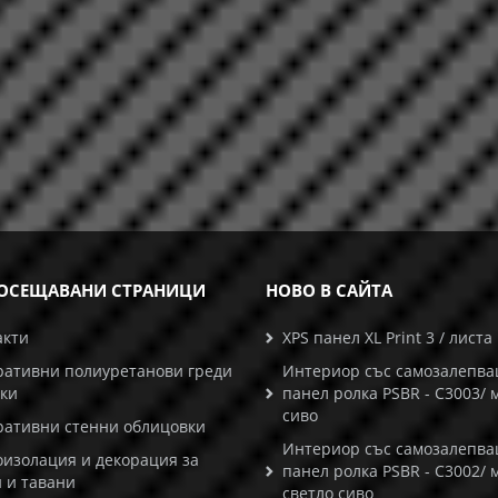
ОСЕЩАВАНИ СТРАНИЦИ
НОВО В САЙТА
акти
XPS панел XL Print 3 / листа
ративни полиуретанови греди
Интериор със самозалепв
ски
панел ролка PSBR - C3003/ 
сиво
ративни стенни облицовки
Интериор със самозалепв
оизолация и декорация за
панел ролка PSBR - C3002/ 
 и тавани
светло сиво