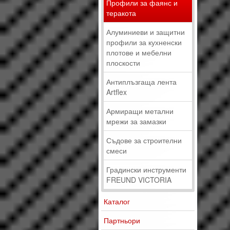
Профили за фаянс и
теракота
Алуминиеви и защитни
профили за кухненски
плотове и мебелни
плоскости
Антиплъзгаща лента
Artflex
Армиращи метални
мрежи за замазки
Съдове за строителни
смеси
Градински инструменти
FREUND VICTORIA
Каталог
Партньори