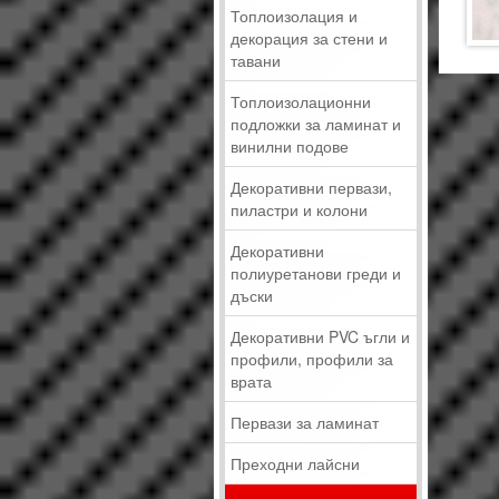
Топлоизолация и
декорация за стени и
тавани
Топлоизолационни
подложки за ламинат и
винилни подове
Декоративни первази,
пиластри и колони
Декоративни
полиуретанови греди и
дъски
Декоративни PVC ъгли и
профили, профили за
врата
Первази за ламинат
Преходни лайсни