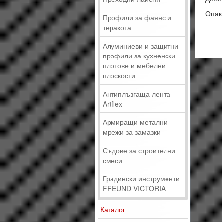
Опако
Профили за фаянс и
теракота
15 
Алуминиеви и защитни
профили за кухненски
плотове и мебелни
плоскости
Антиплъзгаща лента
Artflex
Армиращи метални
мрежи за замазки
Съдове за строителни
смеси
Градински инструменти
FREUND VICTORIA
Каталог