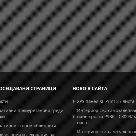
ОСЕЩАВАНИ СТРАНИЦИ
НОВО В САЙТА
акти
XPS панел XL Print 3 / листа
ративни полиуретанови греди
Интериор със самозалепв
ски
панел ролка PSBR - C3003/ 
сиво
ративни стенни облицовки
Интериор със самозалепв
оизолация и декорация за