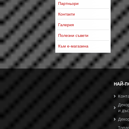
Партньори
Контакти
Галерия
Полезни съвети
Към е-магазина
НАЙ-П
Конт
Деко
и дъ
Деко
Топл