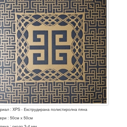
риал : XPS - Екструдирана полистиролна пяна
ери : 50см х 50см
лина : около 3-4 мм