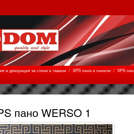
я и декорация за стени и тавани
/
XPS пана и панели
/
XPS пан
PS пано WERSO 1