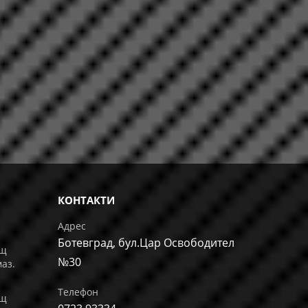
КОНТАКТИ
Адрес
Ботевград, бул.Цар Освободител
ащ
№30
маз.
Телефон
ащ