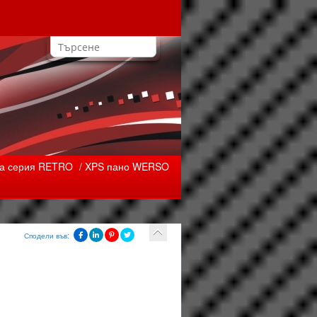
а серия RETRO
/ XPS пано WERSO
Сподели във: