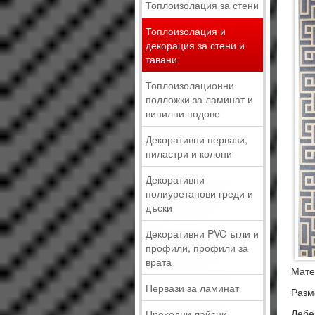
Топлоизолация за стени
Топлоизолация и
декорация за стени и
тавани
Топлоизолационни
подложки за ламинат и
винилни подове
Декоративни первази,
пиластри и колони
Декоративни
полиуретанови греди и
дъски
Декоративни PVC ъгли и
профили, профили за
врата
Мате
Первази за ламинат
Разм
Дебе
Преходни лайсни