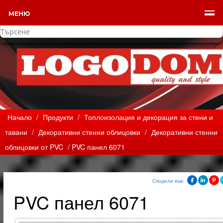
МЕНЮ
Начало
/
Продукти
/
Топлоизолация и декорация за стени и
тавани
/
Декоративни стенни облицовки
/
Декоративни стенни
облицовки от PVC
/ PVC панел 6071
Сподели във:
PVC панел 6071