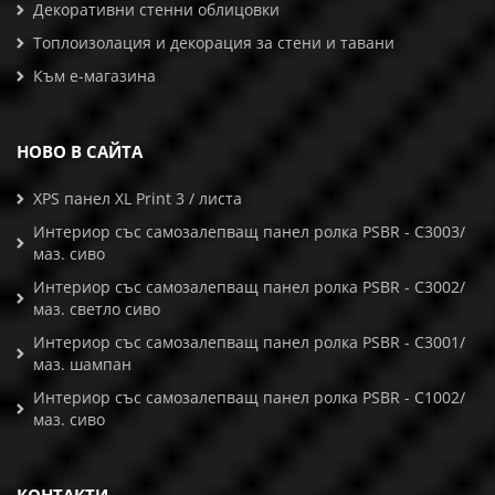
Декоративни стенни облицовки
Топлоизолация и декорация за стени и тавани
Към е-магазина
НОВО В САЙТА
XPS панел XL Print 3 / листа
Интериор със самозалепващ панел ролка PSBR - C3003/
маз. сиво
Интериор със самозалепващ панел ролка PSBR - C3002/
маз. светло сиво
Интериор със самозалепващ панел ролка PSBR - C3001/
маз. шампан
Интериор със самозалепващ панел ролка PSBR - C1002/
маз. сиво