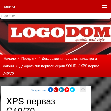
МЕНЮ
Начало
/
Продукти
/
Декоративни первази, пиластри и
колони
/
Декоративни первази серия SOLID
/ XPS перваз
C40/70
Сподели във:
XPS перваз
C40/70