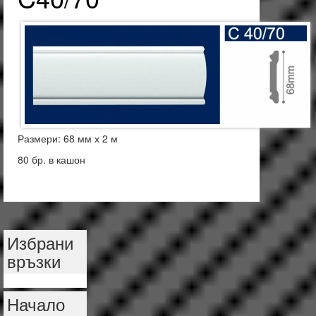
Размери: 68 мм х 2 м
80 бр. в кашон
Избрани
връзки
Начало