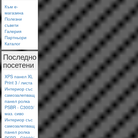
Към е-
магазина
Полезни
съвети
Галерия
Партньори
Каталог
Последно
посетени
XPS панел XL
Print 3 / листа
Интериор със
самозалепващ
панел ролка
PSBR - C3003/
маз. сиво
Интериор със
самозалепващ
панел ролка