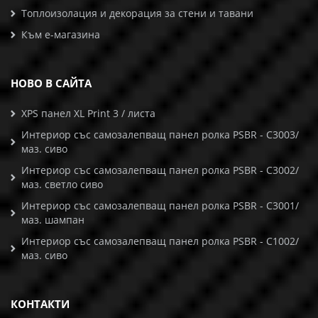
Топлоизолация и декорация за стени и тавани
Към е-магазина
НОВО В САЙТА
XPS панел XL Print 3 / листа
Интериор със самозалепващ панел ролка PSBR - C3003/
маз. сиво
Интериор със самозалепващ панел ролка PSBR - C3002/
маз. светло сиво
Интериор със самозалепващ панел ролка PSBR - C3001/
маз. шампан
Интериор със самозалепващ панел ролка PSBR - C1002/
маз. сиво
КОНТАКТИ