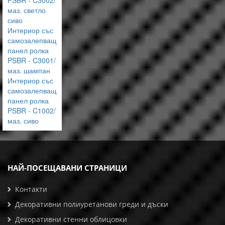
PSBR - C3002/
маз. светло
сиво
Интериор със
самозалепващ
панел ролка
PSBR - C3001/
маз. шампан
Интериор със
самозалепващ
панел ролка
PSBR - C1002/
маз. сиво
НАЙ-ПОСЕЩАВАНИ СТРАНИЦИ
Контакти
Декоративни полиуретанови греди и дъски
Декоративни стенни облицовки